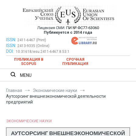
Перейти
к
содержимому
Лицензия СМИ:
ПИ № ФС77-63060
Евразийский Союз Ученых —
Публикуется с 2014 года
публикация научных статей в
ISSN:
Евразийский Союз Ученых — публикация научных статей в
2411-6467 (Print)
ISSN:
2413-9335 (Online)
ежемесячном научном журнале
ежемесячном научном журнале
DOI:
10.31618/esu.2411-6467.8.53.1
ПУБЛИКАЦИЯ В
СРОЧНАЯ
SCOPUS
ПУБЛИКАЦИЯ
MENU
Главная
Экономические науки
Аутсорсинг внешнеэкономической деятельности
предприятий
ЭКОНОМИЧЕСКИЕ НАУКИ
АУТСОРСИНГ ВНЕШНЕЭКОНОМИЧЕСКОЙ