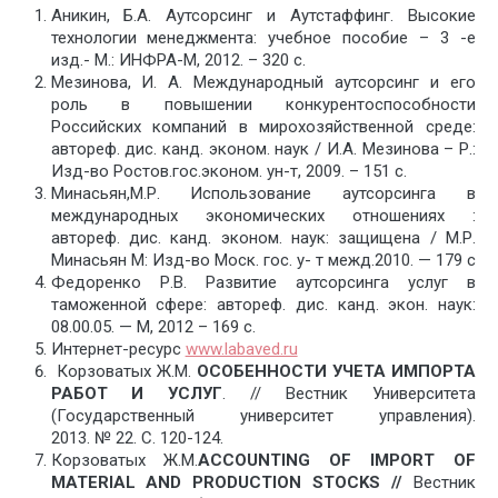
Аникин, Б.А. Аутсорсинг и Аутстаффинг. Высокие
технологии менеджмента: учебное пособие – 3 -е
изд.- М.: ИНФРА-М, 2012. – 320 с.
Мезинова, И. А. Международный аутсорсинг и его
роль в повышении конкурентоспособности
Российских компаний в мирохозяйственной среде:
автореф. дис. канд. эконом. наук / И.А. Мезинова – Р.:
Изд-во Ростов.гос.эконом. ун-т, 2009. – 151 с.
Минасьян,М.Р. Использование аутсорсинга в
международных экономических отношениях :
автореф. дис. канд. эконом. наук: защищена / М.Р.
Минасьян М: Изд-во Моск. гос. у- т межд.2010. — 179 с
Федоренко Р.В. Развитие аутсорсинга услуг в
таможенной сфере: автореф. дис. канд. экон. наук:
08.00.05. — M, 2012 – 169 с.
Интернет-ресурс
www.labaved.ru
Корзоватых Ж.М.
ОСОБЕННОСТИ УЧЕТА ИМПОРТА
РАБОТ И УСЛУГ
. // Вестник Университета
(Государственный университет управления).
2013. № 22. С. 120-124.
Корзоватых Ж.М.
ACCOUNTING OF IMPORT OF
MATERIAL AND PRODUCTION STOCKS
//
Вестник