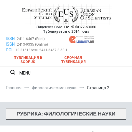
Перейти
к
содержимому
Лицензия СМИ:
ПИ № ФС77-63060
Евразийский Союз Ученых —
Публикуется с 2014 года
публикация научных статей в
ISSN:
Евразийский Союз Ученых — публикация научных статей в
2411-6467 (Print)
ISSN:
2413-9335 (Online)
ежемесячном научном журнале
ежемесячном научном журнале
DOI:
10.31618/esu.2411-6467.8.53.1
ПУБЛИКАЦИЯ В
СРОЧНАЯ
SCOPUS
ПУБЛИКАЦИЯ
MENU
Главная
Филологические науки
Страница 2
РУБРИКА:
ФИЛОЛОГИЧЕСКИЕ НАУКИ