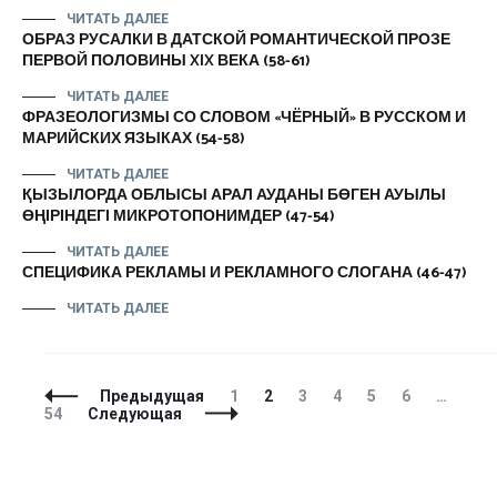
ЧИТАТЬ ДАЛЕЕ
ОБРАЗ РУСАЛКИ В ДАТСКОЙ РОМАНТИЧЕСКОЙ ПРОЗЕ
ПЕРВОЙ ПОЛОВИНЫ XIX ВЕКА (58-61)
ЧИТАТЬ ДАЛЕЕ
ФРАЗЕОЛОГИЗМЫ СО СЛОВОМ «ЧЁРНЫЙ» В РУССКОМ И
МАРИЙСКИХ ЯЗЫКАХ (54-58)
ЧИТАТЬ ДАЛЕЕ
ҚЫЗЫЛОРДА ОБЛЫСЫ АРАЛ АУДАНЫ БӨГЕН АУЫЛЫ
ӨҢІРІНДЕГІ МИКРОТОПОНИМДЕР (47-54)
ЧИТАТЬ ДАЛЕЕ
СПЕЦИФИКА РЕКЛАМЫ И РЕКЛАМНОГО СЛОГАНА (46-47)
ЧИТАТЬ ДАЛЕЕ
Навигация
Страница
Страница
Страница
Страница
Страница
Страница
Стр
Предыдущая
1
2
3
4
5
6
…
по
54
Следующая
записям