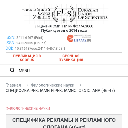
Перейти
к
содержимому
Лицензия СМИ:
ПИ № ФС77-63060
Евразийский Союз Ученых —
Публикуется с 2014 года
публикация научных статей в
ISSN:
Евразийский Союз Ученых — публикация научных статей в
2411-6467 (Print)
ISSN:
2413-9335 (Online)
ежемесячном научном журнале
ежемесячном научном журнале
DOI:
10.31618/esu.2411-6467.8.53.1
ПУБЛИКАЦИЯ В
СРОЧНАЯ
SCOPUS
ПУБЛИКАЦИЯ
MENU
Главная
Филологические науки
СПЕЦИФИКА РЕКЛАМЫ И РЕКЛАМНОГО СЛОГАНА (46-47)
ФИЛОЛОГИЧЕСКИЕ НАУКИ
СПЕЦИФИКА РЕКЛАМЫ И РЕКЛАМНОГО
СЛОГАНА (46-47)