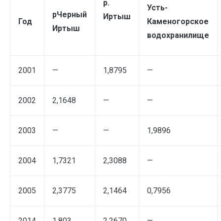
р.
Усть-
рЧерный
Иртыш
Год
Каменогор­ское
Иртыш
водохранилище
2001
—
1,8795
—
2002
2,1648
—
—
2003
—
—
1,9896
2004
1,7321
2,3088
—
2005
2,3775
2,1464
0,7956
2014
1,803
2,2670
—