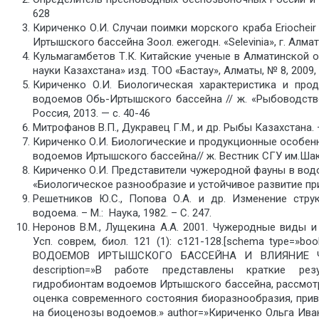
628
Кириченко О.И. Случаи поимки морского краба Eriocheir s
Иртышского бассейна Зоол. ежегодн. «Selevinia», г. Алмат
Кульмагамбетов Т.К. Китайские ученые в Алматинской о
науки Казахстана» изд. ТОО «Бастау», Алматы, № 8, 2009, 
Кириченко О.И. Биологическая характеристика и про
водоемов Обь-Иртышского бассейна // ж. «Рыбоводств
Россия, 2013. — с. 40-46
Митрофанов В.П., Дукравец Г.М., и др. Рыбы Казахстана. – 
Кириченко О.И. Биологические и продукционные особенно
водоемов Иртышского бассейна// ж. Вестник СГУ им.Шакар
Кириченко О.И. Представители чужеродной фауны в вод
«Биологическое разнообразие и устойчивое развитие при
Решетников Ю.С., Попова О.А. и др. Изменение стру
водоема. – М.: Наука, 1982. – С. 247.
Неронов В.М., Лущекина A.A. 2001. Чужеродные виды и
Усп. соврем, биол. 121 (1): с121-128.[schema type
ВОДОЕМОВ ИРТЫШСКОГО БАССЕЙНА И ВЛИЯНИЕ 
description=»В работе представлены краткие ре
гидробионтам водоемов Иртышского бассейна, рассмотр
оценка современного состояния биоразнообразия, при
на биоценозы водоемов.» author=»Кириченко Ольга Ив