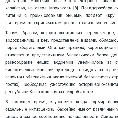
достаточно многочисленна в коллекторных каналах 
хозяйства, на озере Маркаколь [8]. Псевдорасбора 
питании с промысловыми рыбами, поедает икру 
своевременно принимать меры по ограничению ее числ
Таким образом, когорта спонтанных переселенцев
водохранилищ и рек, представлена видами, облад
перед аборигенами. Они, как правило, короткоцикли
относятся к представителям биологически более д
разнообразие наших водоемов увеличилось за с
биологических инвазий чужеродных видов на терри
аспектом обеспечения экологической безопасности с
постах) необходимо ужесточение ветеринарно-санит
республики Казахстан живых гидробионтов.
В настоящее время, в условиях, когда формировани
отдельные ихтиоценозы бассейна имеют различный у
видов и разное соотношение их численности. Известно