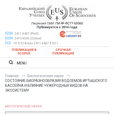
Перейти
к
содержимому
Лицензия СМИ:
ПИ № ФС77-63060
Евразийский Союз Ученых —
Публикуется с 2014 года
публикация научных статей в
ISSN:
Евразийский Союз Ученых — публикация научных статей в
2411-6467 (Print)
ISSN:
2413-9335 (Online)
ежемесячном научном журнале
ежемесячном научном журнале
DOI:
10.31618/esu.2411-6467.8.53.1
ПУБЛИКАЦИЯ В
СРОЧНАЯ
SCOPUS
ПУБЛИКАЦИЯ
MENU
Главная
Биологические науки
СОСТОЯНИЕ БИОРАЗНООБРАЗИЯ ВОДОЕМОВ ИРТЫШСКОГО
БАССЕЙНА И ВЛИЯНИЕ ЧУЖЕРОДНЫХ ВИДОВ НА
ЭКОСИСТЕМУ
БИОЛОГИЧЕСКИЕ НАУКИ