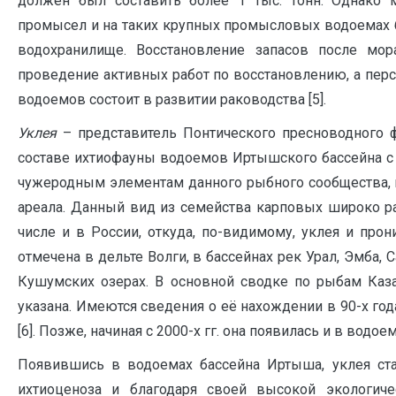
должен был составить более 1 тыс. тонн. Однако м
промысел и на таких крупных промысловых водоемах б
водохранилище. Восстановление запасов после мора
проведение активных работ по восстановлению, а пе
водоемов состоит в развитии раководства [5].
Уклея
– представитель Понтического пресноводного ф
составе ихтиофауны водоемов Иртышского бассейна с 
чужеродным элементам данного рыбного сообщества,
ареала. Данный вид из семейства карповых широко р
числе и в России, откуда, по-видимому, уклея и про
отмечена в дельте Волги, в бассейнах рек Урал, Эмба, 
Кушумских озерах. В основной сводке по рыбам Каза
указана. Имеются сведения о её нахождении в 90-х го
[6]. Позже, начиная с 2000-х гг. она появилась и в вод
Появившись в водоемах бассейна Иртыша, уклея ст
ихтиоценоза и благодаря своей высокой экологич