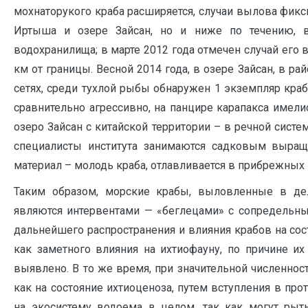
мохнаторукого краба расширяется, случаи вылова фикс
Иртыша и озере Зайсан, но и ниже по течению, в
водохранилища; в марте 2012 года отмечен случай его вы
км от границы. Весной 2014 года, в озере Зайсан, в р
сетях, среди тухлой рыбы обнаружен 1 экземпляр краб
сравнительно агрессивно, на панцире карапакса имели
озеро Зайсан с китайской территории – в речной систе
специалисты института занимаются садковым выращ
материал – молодь краба, отлавливается в прибрежных мо
Таким образом, морские крабы, выловленные в де
являются интервентами — «беглецами» с сопредельны
дальнейшего распространения и влияния крабов на со
как заметного влияния на ихтиофауну, по причине их
выявлено. В то же время, при значительной численнос
как на состояние ихтиоценоза, путем вступления в про
на экосистему водоема в целом, так как могут рыт