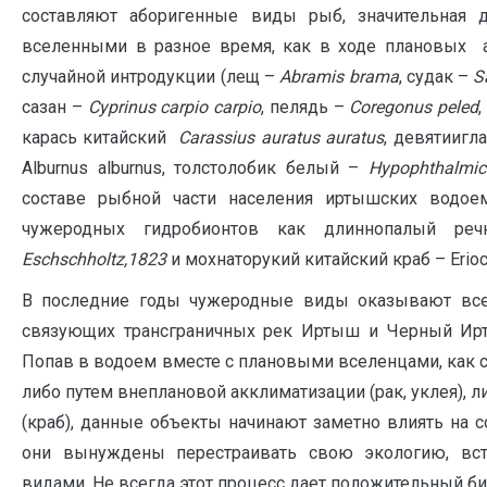
составляют аборигенные виды рыб, значительная 
вселенными в разное время, как в ходе плановых а
случайной интродукции (лещ –
A
bramis brama
, судак –
S
сазан –
Cyprinus carpio carpio
, пелядь –
Coregonus peled
карась китайский
Carassius auratus auratus
, девятииг
Alburnus alburnus, толстолобик белый –
Hypophthalmich
составе рыбной части населения иртышских водое
чужеродных гидробионтов как длиннопалый р
Eschschholtz,1823
и мохнаторукий китайский краб – Erioche
В последние годы чужеродные виды оказывают все
связующих трансграничных рек Иртыш и Черный Ирты
Попав в водоем вместе с плановыми вселенцами, как 
либо путем внеплановой акклиматизации (рак, уклея), 
(краб), данные объекты начинают заметно влиять на 
они вынуждены перестраивать свою экологию, вст
видами. Не всегда этот процесс дает положительный б