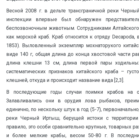
Весной 2008 г. в дельте трансграничной реки Черн
инспекции впервые был обнаружен представител
беспозвоночным животным. Сотрудниками Алтайского
как морской краб. Краб относится к отряду Decapoda, вид
1853). Выловленный экземпляр мохнаторукого китай
виде 140 г, общая длина до конца хвостовой части рав
длина клешни 13 см, длина первой пары ходильных
систематических признаков китайского краба – гус
клешней, откуда и происходит название вида [2,3].
В последующие годы случаи поимки крабов на оз
Залавливались они в орудия лова рыбаков, преим
единично, по нескольку штук в год (5-7), первоначальн
реки Черный Иртыш, берущей истоки с территории
правило, это особи сравнительно крупные, товарных ра
и более мелкие крабы, весом 50-80 г. В последн