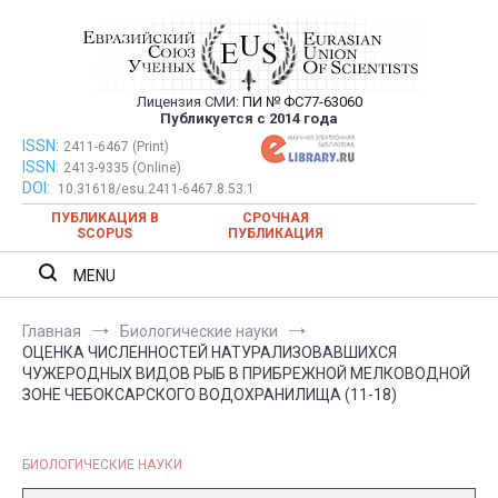
Перейти
к
содержимому
Лицензия СМИ:
ПИ № ФС77-63060
Евразийский Союз Ученых —
Публикуется с 2014 года
публикация научных статей в
ISSN:
Евразийский Союз Ученых — публикация научных статей в
2411-6467 (Print)
ISSN:
2413-9335 (Online)
ежемесячном научном журнале
ежемесячном научном журнале
DOI:
10.31618/esu.2411-6467.8.53.1
ПУБЛИКАЦИЯ В
СРОЧНАЯ
SCOPUS
ПУБЛИКАЦИЯ
MENU
Главная
Биологические науки
ОЦЕНКА ЧИСЛЕННОСТЕЙ НАТУРАЛИЗОВАВШИХСЯ
ЧУЖЕРОДНЫХ ВИДОВ РЫБ В ПРИБРЕЖНОЙ МЕЛКОВОДНОЙ
ЗОНЕ ЧЕБОКСАРСКОГО ВОДОХРАНИЛИЩА (11-18)
БИОЛОГИЧЕСКИЕ НАУКИ