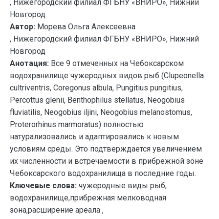
, Нижегородский филиал ФГБНУ «ВНИРО», Нижний
Новгород
Автор:
Морева Ольга Алексеевна
, Нижегородский филиал ФГБНУ «ВНИРО», Нижний
Новгород
Анотация:
Все 9 отмеченных на Чебоксарском
водохранилище чужеродных видов рыб (Clupeonella
cultriventris, Coregonus albula, Pungitius pungitius,
Percottus glenii, Benthophilus stellatus, Neogobius
fluviatilis, Neogobius iljini, Neogobius melanostomus,
Proterorhinus marmoratus) полностью
натурализовались и адаптировались к новым
условиям среды. Это подтверждается увеличением
их численности и встречаемости в прибрежной зоне
Чебоксарского водохранилища в последние годы.
Ключевые слова:
чужеродные виды рыб,
водохранилище,прибрежная мелководная
зона,расширение ареала ,