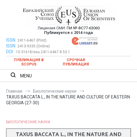
Перейти
к
содержимому
Лицензия СМИ:
ПИ № ФС77-63060
Евразийский Союз Ученых —
Публикуется с 2014 года
публикация научных статей в
ISSN:
Евразийский Союз Ученых — публикация научных статей в
2411-6467 (Print)
ISSN:
2413-9335 (Online)
ежемесячном научном журнале
ежемесячном научном журнале
DOI:
10.31618/esu.2411-6467.8.53.1
ПУБЛИКАЦИЯ В
СРОЧНАЯ
SCOPUS
ПУБЛИКАЦИЯ
MENU
Главная
Биологические науки
TAXUS BACCATA L., IN THE NATURE AND CULTURE OF EASTERN
GEORGIA (27-30)
БИОЛОГИЧЕСКИЕ НАУКИ
TAXUS BACCATA L., IN THE NATURE AND