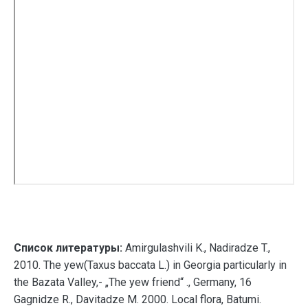
Список литературы:
Amirgulashvili K., Nadiradze T.,
2010. The yew(Taxus baccata L.) in Georgia particularly in
the Bazata Valley,- „The yew friend“ ., Germany, 16
Gagnidze R., Davitadze M. 2000. Local flora, Batumi.