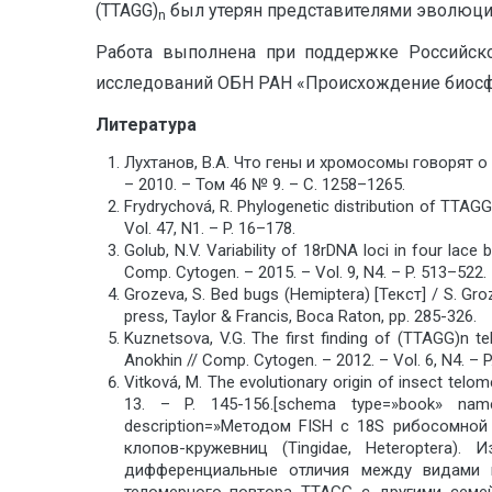
(TTAGG)
был утерян представителями эволюцио
n
Работа выполнена при поддержке Российск
исследований ОБН РАН «Происхождение биосфе
Литература
Лухтанов, В.А. Что гены и хромосомы говорят о 
– 2010. – Том 46 № 9. – C. 1258–1265.
Frydrychová, R. Phylogenetic distribution of TTAGG
Vol. 47, N1. – P. 16–178.
Golub, N.V. Variability of 18rDNA loci in four la
Comp. Cytogen. – 2015. – Vol. 9, N4. – P. 513–522.
Grozeva, S. Bed bugs (Hemiptera) [Текст] / S. Gro
press, Taylor & Francis, Boca Raton, pp. 285-326.
Kuznetsova, V.G. The first finding of (TTAGG)n t
Anokhin // Comp. Cytogen. – 2012. – Vol. 6, N4. – P
Vitková, M. The evolutionary origin of insect telo
13. – P. 145-156.[schema type=»book»
description=»Методом FISH c 18S рибосомно
клопов-кружевниц (Tingidae, Heteroptera
дифференциальные отличия между видами п