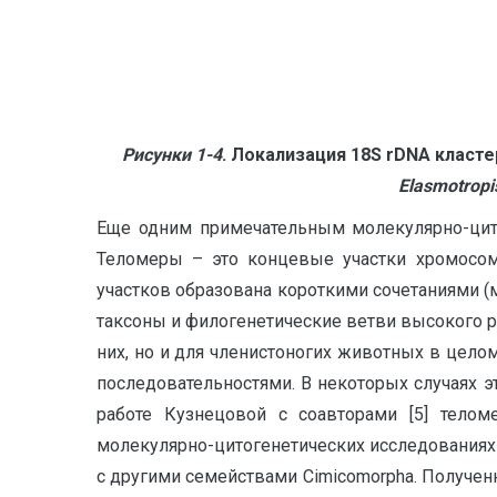
Рисунки 1-4
. Локализация
18
S
rDNA
класте
Elasmotropi
Еще одним примечательным молекулярно-цито
Теломеры – это концевые участки хромосо
участков образована короткими сочетаниями 
таксоны и филогенетические ветви высокого р
них, но и для членистоногих животных в целом 
последовательностями. В некоторых случаях эт
работе Кузнецовой с соавторами [5] тело
молекулярно-цитогенетических исследованиях 
с другими семействами Cimicomorpha. Получен