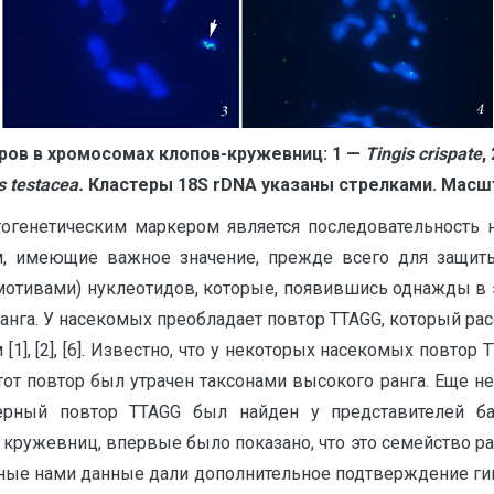
ров в хромосомах клопов-кружевниц: 1 —
Tingis
crispate
,
s
testacea
.
Кластеры
18
S
rDNA
указаны стрелками. Масшт
генетическим маркером является последовательность 
м, имеющие важное значение, прежде всего для защит
(мотивами) нуклеотидов, которые, появившись однажды в
анга. У насекомых преобладает повтор TTAGG, который рас
[1], [2], [6]. Известно, что у некоторых насекомых повто
от повтор был утрачен таксонами высокого ранга. Еще нед
мерный повтор TTAGG был найден у представителей ба
кружевниц, впервые было показано, что это семейство ра
ные нами данные дали дополнительное подтверждение гип