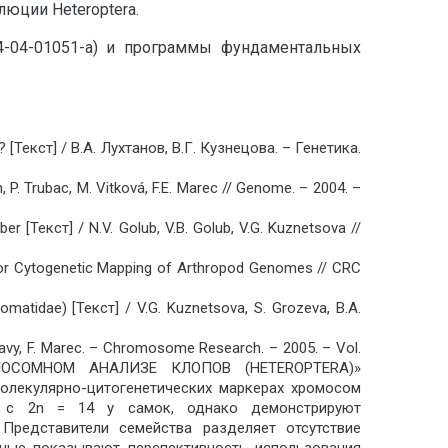
юции Heteroptera.
-04-01051-а) и программы фундаментальных
екст] / В.А. Лухтанов, В.Г. Кузнецова. – Генетика.
 P. Trubac, M. Vitková, F.E. Marec // Genome. – 2004. –
r [Текст] / N.V. Golub, V.B. Golub, V.G. Kuznetsova //
s for Cytogenetic Mapping of Arthropod Genomes // CRC
omatidae) [Текст] / V.G. Kuznetsova, S. Grozeva, B.A.
Zrzavy, F. Marec. – Chromosome Research. – 2005. – Vol.
ОМОСОМНОМ АНАЛИЗЕ КЛОПОВ (HETEROPTERA)»
олекулярно-цитогенетических маркерах хромосом
пом с 2n = 14 у самок, однако демонстрируют
редставители семейства разделяет отсутствие