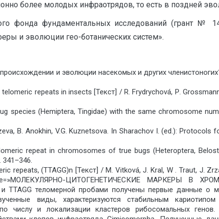
нно более молодых инфраотрядов, то есть в поздней эвол
ого фонда фундаментальных исследований (грант № 14
ры и эволюции гео-ботанических систем».
происхождении и эволюции насекомых и других членистоногих? [Т
 telomeric repeats in insects [Текст] / R. Frydrychová, Р. Grossmann,
ce bug species (Hemiptera, Tingidae) with the same chromosome numbe
zeva, B. Anokhin, V.G. Kuznetsova. In Sharachov I. (ed.): Protocol
elomeric repeat in chromosomes of true bugs (Heteroptera, Belost
. 341–346.
meric repeats, (TTAGG)n [Текст] / M. Vitková, J. Kral, W . Traut, J. 
 name=»МОЛЕКУЛЯРНО-ЦИТОГЕНЕТИЧЕСКИЕ МАРКЕРЫ В ХР
й и TTAGG теломерной пробами получены первые данные о м
). Изученные виды, характеризуются стабильным кариоти
о числу и локализации кластеров рибосомальных генов. П