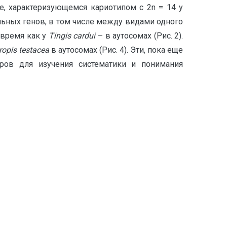
ве, характеризующемся кариотипом с 2n = 14 у
ьных генов, в том числе между видами одного
о время как у
Tingis
cardui
– в аутосомах (Рис. 2).
ropis
testacea
в аутосомах (Рис. 4). Эти, пока еще
ров для изучения систематики и понимания