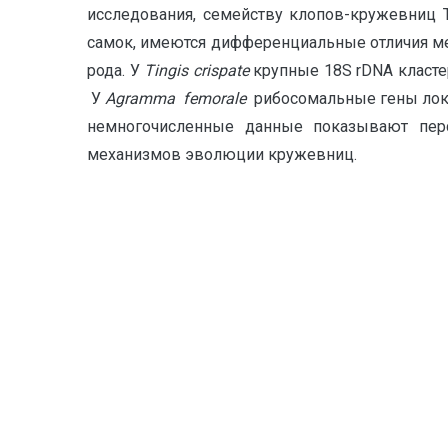
исследования, семейству клопов-кружевниц Ti
самок, имеются дифференциальные отличия ме
рода. У
T
ingis
crispate
крупные 18S rDNA кластер
У
Agramma
femorale
рибосомальные гены локал
немногочисленные данные показывают перс
механизмов эволюции кружевниц.