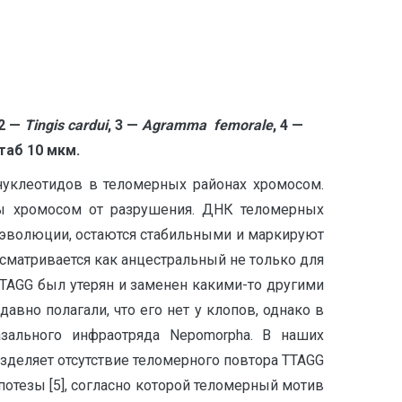
 2 —
Tingis
cardui
, 3 —
Agramma
femorale
, 4 —
аб 10 мкм.
нуклеотидов в теломерных районах хромосом.
ы хромосом от разрушения. ДНК теломерных
 эволюции, остаются стабильными и маркируют
сматривается как анцестральный не только для
р TTAGG был утерян и заменен какими-то другими
авно полагали, что его нет у клопов, однако в
зального инфраотряда Nepomorpha. В наших
зделяет отсутствие теломерного повтора TTAGG
отезы [5], согласно которой теломерный мотив