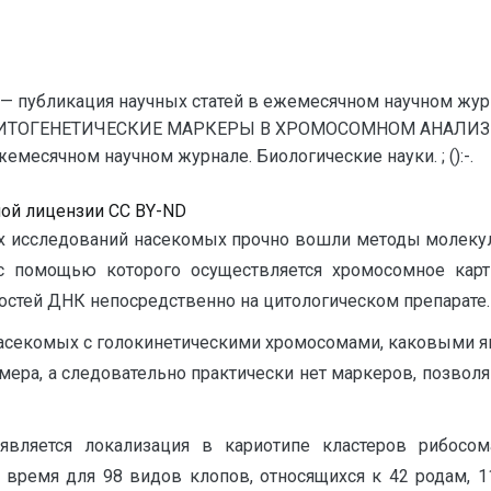
— публикация научных статей в ежемесячном научном жур
ИТОГЕНЕТИЧЕСКИЕ МАРКЕРЫ В ХРОМОСОМНОМ АНАЛИЗЕ К
месячном научном журнале. Биологические науки. ; ():-.
ной лицензии CC BY-ND
их исследований насекомых прочно вошли методы молекуля
, с помощью которого осуществляется хромосомное кар
остей ДНК непосредственно на цитологическом препарате.
асекомых с голокинетическими хромосомами, каковыми явл
омера, а следовательно практически нет маркеров, позв
вляется локализация в кариотипе кластеров рибосом
время для 98 видов клопов, относящихся к 42 родам, 11