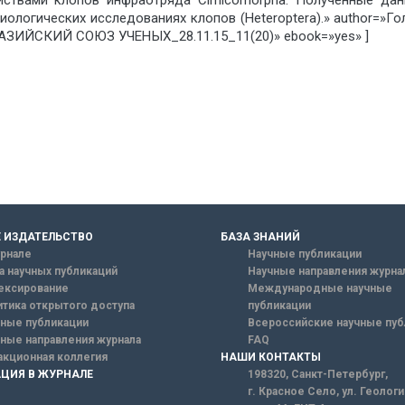
йствами клопов инфраотряда Cimicomorpha. Полученные дан
иологических исследованиях клопов (Heteroptera).» author=»
ВРАЗИЙСКИЙ СОЮЗ УЧЕНЫХ_28.11.15_11(20)» ebook=»yes» ]
 ИЗДАТЕЛЬСТВО
БАЗА ЗНАНИЙ
рнале
Научные публикации
а научных публикаций
Научные направления журна
ексирование
Международные научные
тика открытого доступа
публикации
ные публикации
Всероссийские научные пуб
ные направления журнала
FAQ
кционная коллегия
НАШИ КОНТАКТЫ
ЦИЯ В ЖУРНАЛЕ
198320, Санкт-Петербург,
г. Красное Село, ул. Геолог