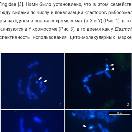
ngidae [3]. Нами было установлено, что в этом семейст
жду видами по числу и локализации кластеров рибосомал
ы находятся в половых хромосомах (в X и Y) (Рис. 1), в т
изуются в Y хромосоме (Рис. 3), в то время как у
Elasmot
пективность использования цито-молекулярных марке