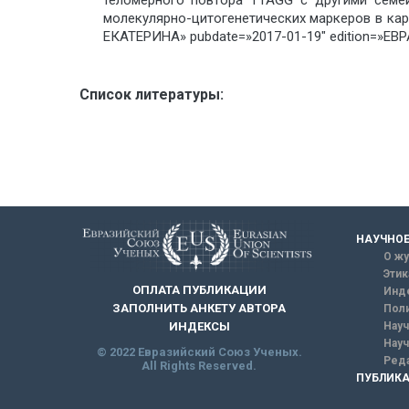
теломерного повтора TTAGG с другими семе
молекулярно-цитогенетических маркеров в кар
ЕКАТЕРИНА» pubdate=»2017-01-19″ edition=»Е
Список литературы:
НАУЧНОЕ
О жу
Этик
ОПЛАТА ПУБЛИКАЦИИ
Инд
ЗАПОЛНИТЬ АНКЕТУ АВТОРА
Поли
Науч
ИНДЕКСЫ
Науч
© 2022 Евразийский Союз Ученых.
Реда
All Rights Reserved.
ПУБЛИКА