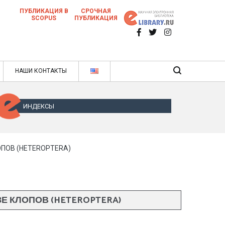
ПУБЛИКАЦИЯ В
СРОЧНАЯ
SCOPUS
ПУБЛИКАЦИЯ
 научных статей в ежемесячном научном
нале
ячном научном журнале
НАШИ КОНТАКТЫ
ИНДЕКСЫ
ПОВ (HETEROPTERA)
 КЛОПОВ (HETEROPTERA)