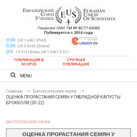
Перейти
к
содержимому
Лицензия СМИ:
ПИ № ФС77-63060
Евразийский Союз Ученых —
Публикуется с 2014 года
публикация научных статей в
ISSN:
Евразийский Союз Ученых — публикация научных статей в
2411-6467 (Print)
ISSN:
2413-9335 (Online)
ежемесячном научном журнале
ежемесячном научном журнале
DOI:
10.31618/esu.2411-6467.8.53.1
ПУБЛИКАЦИЯ В
СРОЧНАЯ
SCOPUS
ПУБЛИКАЦИЯ
MENU
Главная
Биологические науки
ОЦЕНКА ПРОРАСТАНИЯ СЕМЯН У ГИБРИДНОЙ КАПУСТЫ
БРОККОЛИ (20-22)
БИОЛОГИЧЕСКИЕ НАУКИ
ОЦЕНКА ПРОРАСТАНИЯ СЕМЯН У