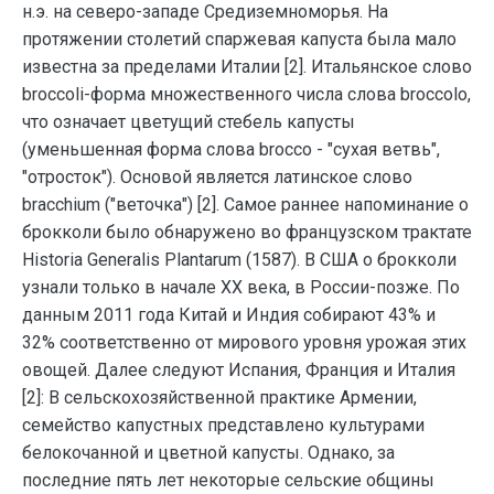
н.э. на северо-западе Средиземноморья. На
протяжении столетий спаржевая капуста была мало
известна за пределами Италии [2]. Итальянское слово
broccoli-форма множественного числа слова broccolo,
что означает цветущий стебель капусты
(уменьшенная форма слова brocco - "сухая ветвь",
"отросток"). Основой является латинское слово
bracchium ("веточка") [2]. Самое раннее напоминание о
брокколи было обнаружено во французском трактате
Historia Generalis Plantarum (1587). В США о брокколи
узнали только в начале XX века, в России-позже. По
данным 2011 года Китай и Индия собирают 43% и
32% соответственно от мирового уровня урожая этих
овощей. Далее следуют Испания, Франция и Италия
[2]: В сельскохозяйственной практике Армении,
семейство капустных представлено культурами
белокочанной и цветной капусты. Однако, за
последние пять лет некоторые сельские общины