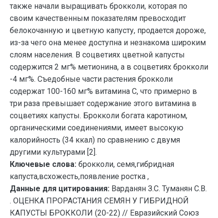
также начали выращивать брокколи, которая по
своим качественным показателям превосходит
белокочанную и цветную капусту, продается дороже,
из-за чего она менее доступна и незнакома широким
слоям населения. В соцветиях цветной капусты
содержится 2 мг% метионина, а в соцветиях брокколи
-4 мг%. Съедобные части растения брокколи
содержат 100-160 мг% витамина С, что примерно в
три раза превышает содержание этого витамина в
соцветиях капусты. Брокколи богата каротином,
органическими соединениями, имеет высокую
калорийность (34 ккал) по сравнению с двумя
другими культурами [2].
Ключевые слова:
брокколи, семя,гибридная
капуста,всхожесть,появление ростка ,
Данные для цитирования:
Варданян З.С. Туманян С.В.
. ОЦЕНКА ПРОРАСТАНИЯ СЕМЯН У ГИБРИДНОЙ
КАПУСТЫ БРОККОЛИ (20-22) // Евразийский Союз