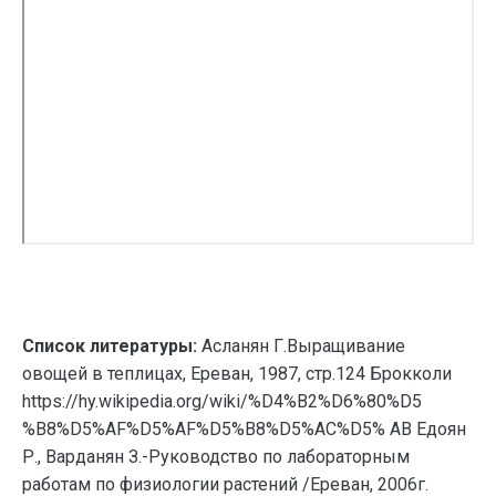
Список литературы:
Асланян Г.Выращивание
овощей в теплицах, Ереван, 1987, стр.124 Брокколи
https://hy.wikipedia.org/wiki/%D4%B2%D6%80%D5
%B8%D5%AF%D5%AF%D5%B8%D5%AC%D5% AB Едоян
Р., Варданян З.-Руководство по лабораторным
работам по физиологии растений /Ереван, 2006г.