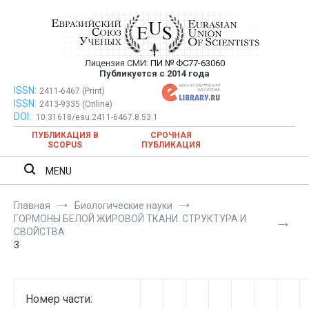
Перейти
к
содержимому
Лицензия СМИ:
ПИ № ФС77-63060
Евразийский Союз Ученых —
Публикуется с 2014 года
публикация научных статей в
ISSN:
Евразийский Союз Ученых — публикация научных статей в
2411-6467 (Print)
ISSN:
2413-9335 (Online)
ежемесячном научном журнале
ежемесячном научном журнале
DOI:
10.31618/esu.2411-6467.8.53.1
ПУБЛИКАЦИЯ В
СРОЧНАЯ
SCOPUS
ПУБЛИКАЦИЯ
MENU
Главная
Биологические науки
ГОРМОНЫ БЕЛОЙ ЖИРОВОЙ ТКАНИ. СТРУКТУРА И
СВОЙСТВА
3
Номер части: