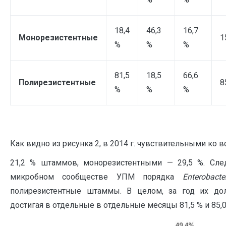
18,4
46,3
16,7
Монорезистентные
1
%
%
%
81,5
18,5
66,6
Поли
резистентные
8
%
%
%
Как видно из рисунка 2, в 2014 г. чувствительными ко
21,2 % штаммов, монорезистентными — 29,5 %. След
микробном сообществе УПМ порядка
Enterobacter
полирезистентные штаммы. В целом, за год их дол
достигая в отдельные в отдельные месяцы 81,5 % и 85,0