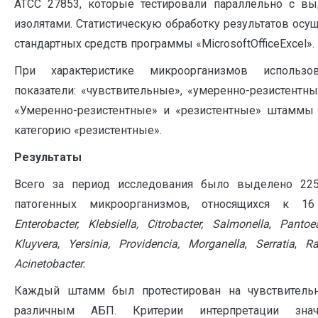
АТСС 27853, которые тестировали параллельно с 
изолятами. Статистическую обработку результатов ос
стандартных средств программы «MicrosoftOfficeExcel».
При характеристике микроорганизмов использо
показатели: «чувствительные», «умеренно-резистентны
«Умеренно-резистентные» и «резистентные» штамм
категорию «резистентные».
Результаты
Всего за период исследования было выделено 22
патогенных микроорганизмов, относящихся к 
Enterobacter
,
Klebsiella
,
Citrobacter
,
Salmonella
,
Pantoe
Kluyvera
,
Yersinia
,
Providencia
,
Morganella
,
Serratia
,
Ra
Acinetobacter.
Каждый штамм был протестирован на чувствительн
различным АБП. Критерии интерпретации зна