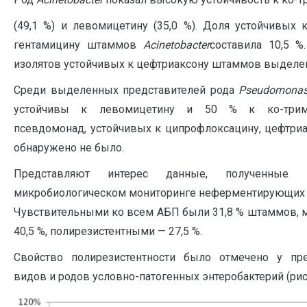
(49,1 %) и левомицетину (35,0 %). Доля устойчивых
гентамицину штаммов
Acinetobacter
составила 10,5 
изолятов устойчивых к цефтриаксону штаммов выделен
Среди выделенных представителей рода
Pseudomona
устойчивы к левомицетину и 50 % к ко-трим
псевдомонад, устойчивых к ципрофлоксацину, цефтриа
обнаружено не было.
Представляют интерес данные, полученные 
микробиологическом мониторинге неферментирующих б
Чувствительными ко всем АБП были 31,8 % штаммов, 
40,5 %, полирезистентными — 27,5 %.
Свойство полирезистентности было отмечено у пр
видов и родов условно-патогенных энтеробактерий (рис.