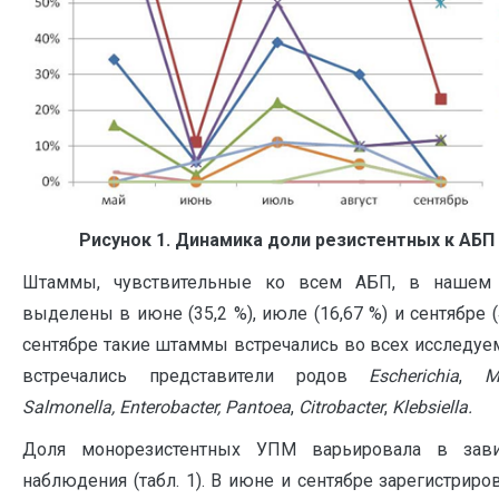
Рисунок 1. Динамика доли резистентных к АБ
Штаммы, чувствительные ко всем АБП, в нашем 
выделены в июне (35,2 %), июле (16,67 %) и сентябре (4
сентябре такие штаммы встречались во всех исследуем
встречались представители родов
Escherichia
,
M
Salmonella
,
Enterobacter
,
Pantoea
,
Citrobacter
,
Klebsiella
.
Доля монорезистентных УПМ варьировала в зави
наблюдения (табл. 1). В июне и сентябре зарегистриро