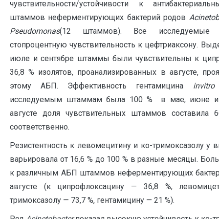
чувствительности/устойчивости к антибактериал
штаммов неферментирующих бактерий родов
Acinetob
Pseudomonas
(12 штаммов). Все исследуемые
стопроцентную чувствительность к цефтриаксону. Выд
июле и сентябре штаммы были чувствительны к ципр
36,8 % изолятов, проанализированных в августе, про
этому АБП. Эффективность гентамицина
invitro
исследуемым штаммам была 100 % в мае, июне и 
августе доля чувствительных штаммов состав
соответственно.
Резистентность к левомецитину и ко-тримоксазолу у
варьировала от 16,6 % до 100 % в разные месяцы. Бол
к различным АБП штаммов неферментирующих бакте
августе (к ципрофлоксацину — 36,8 %, левомице
тримоксазолу — 73,7 %, гентамицину — 21 %).
Род
Acinetobacter
показал высокую устойчивость к ко-т