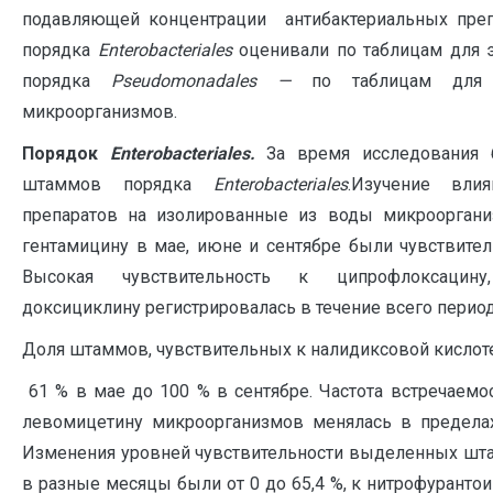
подавляющей концентрации антибактериальных пре
порядка
Enterobacteriales
оценивали по таблицам для э
порядка
Pseudomonadales —
по таблицам для 
микроорганизмов.
Порядок
Enterobacteriales.
За время исследования
штаммов порядка
Enterobacteriales
.Изучение вли
препаратов на изолированные из воды микрооргани
гентамицину в мае, июне и сентябре были чувствите
Высокая чувствительность к ципрофлоксацин
доксициклину регистрировалась в течение всего перио
Доля штаммов, чувствительных к налидиксовой кислот
61 % в мае до 100 % в сентябре. Частота встречаемо
левомицетину микроорганизмов менялась в пределах
Изменения уровней чувствительности выделенных шт
в разные месяцы были от 0 до 65,4 %, к нитрофурантоин