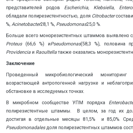
представителей родов
Escherichia, Klebsiella, Ente
обладали полирезистентностью, доля
Citrobacter
состави
%,
Acinetobacter
28,1 %,
Pseudomonas
25,0 %.
Больше всего монорезистентных штаммов выявлено с
Proteus
(66,6 %) и
Pseudomonas
(58,3 %), половина п
Providencia
и
Raoultella
также оказались монорезистент
Заключение
Проведенный микробиологический мониторинг 
возрастающей антропогенной нагрузке и неблагопри
обстановке в исследуемых точках.
В микробном сообществе УПМ порядка
Enterobacte
полирезистентные штаммы. В целом, за год их дол
достигая в отдельные месяцы 81,5% и 85,0%. Сре
Pseudomonadales
доля полирезистентных штаммов соста