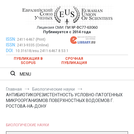
Перейти
к
содержимому
Лицензия СМИ:
ПИ № ФС77-63060
Евразийский Союз Ученых —
Публикуется с 2014 года
публикация научных статей в
ISSN:
Евразийский Союз Ученых — публикация научных статей в
2411-6467 (Print)
ISSN:
2413-9335 (Online)
ежемесячном научном журнале
ежемесячном научном журнале
DOI:
10.31618/esu.2411-6467.8.53.1
ПУБЛИКАЦИЯ В
СРОЧНАЯ
SCOPUS
ПУБЛИКАЦИЯ
MENU
Главная
Биологические науки
АНТИБИОТИКОРЕЗИСТЕНТНОСТЬ УСЛОВНО-ПАТОГЕННЫХ
МИКРООРГАНИЗМОВ ПОВЕРХНОСТНЫХ ВОДОЕМОВ Г.
РОСТОВА-НА-ДОНУ
БИОЛОГИЧЕСКИЕ НАУКИ