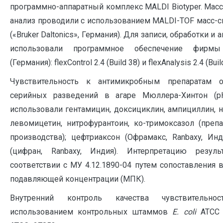
программно-аппаратный комплекс MALDI Biotyper. Мас
анализ проводили с использованием MALDI-TOF масс-сп
(«Bruker Daltonics», Германия). Для записи, обработки и
использовали программное обеспечение фирмы «
(Германия): flexControl 2.4 (Build 38) и flexAnalysis 2.4 (Buil
Чувствительность к антимикробным препаратам 
серийных разведений в агаре Мюллера-Хинтон (рН
использовали гентамицин, доксициклин, ампициллин, н
левомицетин, нитрофурантоин, ко-тримоксазол (преп
производства); цефтриаксон (Офрамакс, Ranbaxy, Ин
(цифран, Ranbaxy, Индия). Интерпретацию резул
соответствии с МУ 4.12.1890-04 путем сопоставления
подавляющей концентрации (МПК).
Внутренний контроль качества чувствительн
использованием контрольных штаммов
E
.
coli
АТСС 