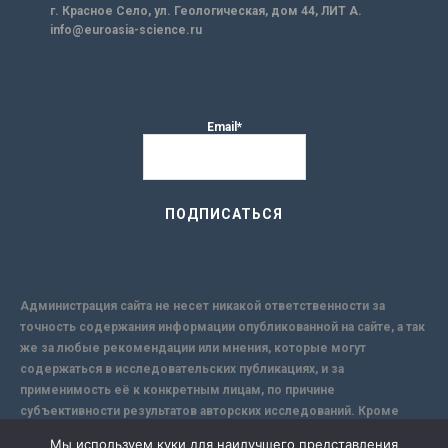
г. Красное Село, ул. Геологическая, дом 44, ЛИТ А.
info@euroasia-science.ru
Email*
Администрация сайта не несет никакой ответственности за
точность содержания информации опубликованной на сайте, а так
же за любые рекомендации или мнения, которые могут
содержаться в исследовательских публикациях, и за
применимость её к конкретным лицам, по причине
субъективности результатов авторских исследований. Кроме
того, поскольку интернет не обеспечивает в полной мере
Мы используем куки для наилучшего представления