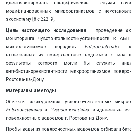
идентифицировать специфические случаи появл
модифицированных микроорганизмов с неустанов
экосистему [8 с.222, 9].
Цель настоящего исследования
– проведение акт
мониторинга чувствительности/устойчивости к АБП
микроорганизмов порядков
E
nterobacteriales
выделенных из поверхностных водоемов с мая по
результаты которого могли бы служить инди
антибиотикорезистентности микроорганизмов поверх
Ростова-на-Дону.
Материалы и методы
Объекты исследования: условно-патогенные микро
Enterobacteriales
и
Pseudomonadales
, выделенные из
поверхностных водоёмов г. Ростова-на-Дону.
Пробы воды из поверхностных водоемов отбирали бат