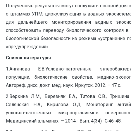
Полученные результаты могут послужить основой для 
о штаммах УПМ, циркулирующих в водных экосистемах
для дальнейшего мониторирования водных экоси
способствовать переводу биологического контроля в
биологической безопасности из режима «устранение 
«предупреждения».
Список литературы
1.Анганова Е.В.Условно-патогенные энтеробакт
популяции, биологические свойства, медико-эколог
Автореф. дисс. докт. мед. наук. Иркутск, 2012. – 47 с.
2.Веркина Л.М., Березняк Е.А., Титова С.В., Тришина 
Селянская Н.А., Кирилова О.Д. Мониторинг антиби
условно-патогенных микроорганизмов поверхно
Медицинский альманах. — 2014.- Вып. 4(34) -С.46-48.