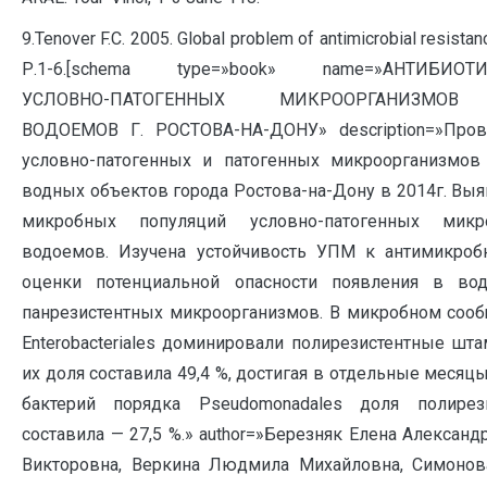
9.Tenover F.C. 2005. Global problem of antimicrobial resistan
Р.1-6.[schema type=»book» name=»АНТИБИОТИ
УСЛОВНО-ПАТОГЕННЫХ МИКРООРГАНИЗМОВ
ВОДОЕМОВ Г. РОСТОВА-НА-ДОНУ» description=»Пров
условно-патогенных и патогенных микроорганизмов
водных объектов города Ростова-на-Дону в 2014г. Выя
микробных популяций условно-патогенных микр
водоемов. Изучена устойчивость УПМ к антимикро
оценки потенциальной опасности появления в во
панрезистентных микроорганизмов. В микробном соо
Enterobacteriales доминировали полирезистентные шта
их доля составила 49,4 %, достигая в отдельные месяцы
бактерий порядка Pseudomonadales доля полире
составила — 27,5 %.» author=»Березняк Елена Александ
Викторовна, Веркина Людмила Михайловна, Симоно