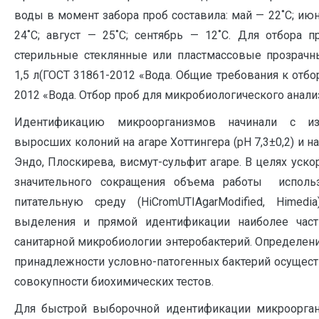
воды в момент забора проб составила: май — 22˚С; июн
24˚С; август — 25˚С; сентябрь — 12˚С. Для отбора 
стерильные стеклянные или пластмассовые прозрач
1,5 л(ГОСТ 31861-2012 «Вода. Общие требования к отбо
2012 «Вода. Отбор проб для микробиологического анализ
Идентификацию микроорганизмов начинали с из
выросших колоний на агаре Хоттингера (рН 7,3±0,2) и н
Эндо, Плоскирева, висмут-сульфит агаре. В целях уско
значительного сокращения объема работы исполь
питательную среду (HiCromUTIAgarModified, Himedi
выделения и прямой идентификации наиболее час
санитарной микробиологии энтеробактерий. Определен
принадлежности условно-патогенных бактерий осущест
совокупности биохимических тестов.
Для быстрой выборочной идентификации микроорга