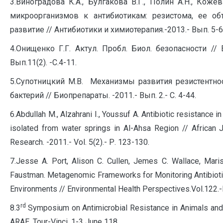
3.Виноградова К.А., Булгакова В.Г., Полин А.Н., Коже
микроорганизмов к антибиотикам: резистома, ее об
развитие // Антибиотики и химиотерапия.-2013.- Вып. 5-6
4.Онищенко Г.Г. Актул. Пробл. Биол. безопасности // 
Вып.11(2). -С.4-11.
5.Супотницкий М.В. Механизмы развития резистентно
бактерий // Биопрепараты. -2011.- Вып. 2.- С. 4-44.
6.Abdullah M., Alzahrani I., Youssuf A. Antibiotic resistance in
isolated from water springs in Al-Ahsa Region // African 
Research. -2011.- Vol. 5(2).- Р. 123-130.
7.Jesse A. Port, Alison C. Cullen, Jemes C. Wallace, Mari
Faustman. Metagenomic Frameworks for Monitoring Antibioti
Environments // Environmental Health Perspectives.Vol.122.-
rd
8.3
Symposium on Antimicrobial Resistance in Animals and
ARAE. Tour-Vinci, 1-3 June 118.