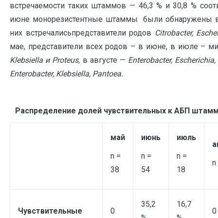
встречаемости таких штаммов — 46,3 % и 30,8 % соот
июне монорезистентные штаммы были обнаружены во
них встречалисьпредставители родов
Citrobacter
,
Escher
мае, представители всех родов – в июне, в июле – 
Klebsiella
и
Proteus
,
в августе —
Enterobacter
,
Escherichia
Enterobacter
,
Klebsiella
,
Pantoea
.
Распределение долей чувствительных к АБП штамм
май
июнь
июль
а
n =
n =
n =
n
38
54
18
35,2
16,7
Чувствительные
0
0
%
%