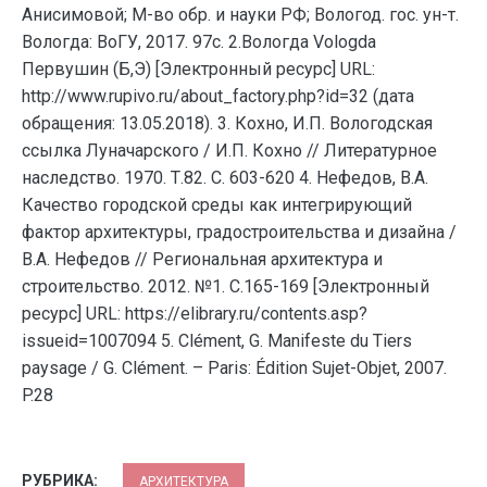
Анисимовой; М-во обр. и науки РФ; Вологод. гос. ун-т.
Вологда: ВоГУ, 2017. 97с. 2.Вологда Vologda
Первушин (Б,Э) [Электронный ресурс] URL:
http://www.rupivo.ru/about_factory.php?id=32 (дата
обращения: 13.05.2018). 3. Кохно, И.П. Вологодская
ссылка Луначарского / И.П. Кохно // Литературное
наследство. 1970. Т.82. С. 603-620 4. Нефедов, В.А.
Качество городской среды как интегрирующий
фактор архитектуры, градостроительства и дизайна /
В.А. Нефедов // Региональная архитектура и
строительство. 2012. №1. С.165-169 [Электронный
ресурс] URL: https://elibrary.ru/contents.asp?
issueid=1007094 5. Clément, G. Manifeste du Tiers
paysage / G. Clément. – Paris: Édition Sujet-Objet, 2007.
P.28
РУБРИКА:
АРХИТЕКТУРА