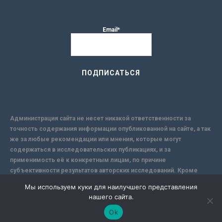
Email*
Администрация сайта не несет никакой ответственности за
точность содержания информации опубликованной на сайте, а так
же за любые рекомендации или мнения, которые могут
содержаться в исследовательских публикациях, и за
применимость её к конкретным лицам, по причине
субъективности результатов авторских исследований. Кроме
того, поскольку интернет не обеспечивает в полной мере
Мы используем куки для наилучшего представления
надежной защиты информации, Сайт не несет ответственности за
нашего сайта.
информацию, присылаемую через интернет.
Ok