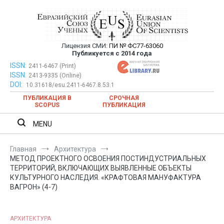
Перейти
к
содержимому
Лицензия СМИ:
ПИ № ФС77-63060
Евразийский Союз Ученых —
Публикуется с 2014 года
публикация научных статей в
ISSN:
Евразийский Союз Ученых — публикация научных статей в
2411-6467 (Print)
ISSN:
2413-9335 (Online)
ежемесячном научном журнале
ежемесячном научном журнале
DOI:
10.31618/esu.2411-6467.8.53.1
ПУБЛИКАЦИЯ В
СРОЧНАЯ
SCOPUS
ПУБЛИКАЦИЯ
MENU
Главная
Архитектура
МЕТОД ПРОЕКТНОГО ОСВОЕНИЯ ПОСТИНДУСТРИАЛЬНЫХ
ТЕРРИТОРИЙ, ВКЛЮЧАЮЩИХ ВЫЯВЛЕННЫЕ ОБЪЕКТЫ
КУЛЬТУРНОГО НАСЛЕДИЯ. «КРАФТОВАЯ МАНУФАКТУРА
ВАГРОН» (4-7)
АРХИТЕКТУРА