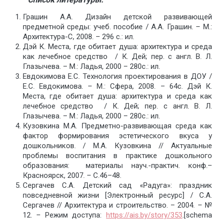
Грашин А.А. Дизайн детской развивающей
предметной среды: учеб. пособие / А.А. Грашин. – М.:
Архитектура-С, 2008. – 296 с.: ил.
Дэй К. Места, где обитает душа: архитектура и среда
как лечебное средство / К. Дей; пер. с англ. В. Л.
Глазычева. – М.: Ладья, 2000 – 280с.: ил.
Евдокимова Е.С. Технология проектирования в ДОУ /
Е.С. Евдокимова. – М.: Сфера, 2008. – 64с. Дэй К.
Места, где обитает душа: архитектура и среда как
лечебное средство / К. Дей; пер. с англ. В. Л.
Глазычева. – М.: Ладья, 2000 – 280с.: ил.
Кузовкина М.А. Предметно-развивающая среда как
фактор формирования эстетического вкуса у
дошкольников. / М.А. Кузовкина // Актуальные
проблемы воспитания в практике дошкольного
образования: материалы науч.-практич. конф.–
Красноярск, 2007. – С.46–48.
Сергачев С.А. Детский сад «Радуга»: праздник
повседневной жизни [Электронный ресурс] / С.А.
Сергачев // Архитектура и строительство. – 2004. – №
12. – Режим доступа:
https://ais.by/story/353
.[schema