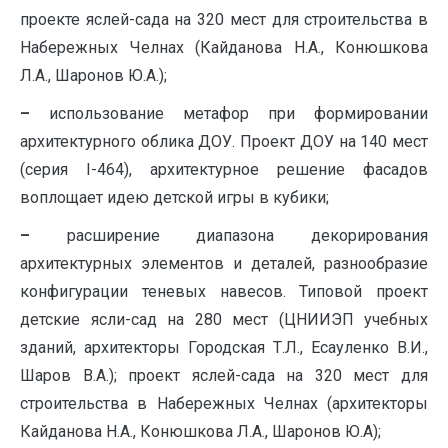
проекте яслей-сада на 320 мест для строительства в
Набережных Челнах (Кайданова Н.А., Конюшкова
Л.А., Шаронов Ю.А.);
–
использование метафор при формировании
архитектурного облика ДОУ. Проект ДОУ на 140 мест
(серия I-464), архитектурное решение фасадов
воплощает идею детской игры в кубики;
–
расширение диапазона декорирования
архитектурных элементов и деталей, разнообразие
конфигурации теневых навесов. Типовой проект
детские ясли-сад на 280 мест (ЦНИИЭП учебных
зданий, архитекторы Городская Т.Л., Есауленко В.И.,
Шаров В.А.); проект яслей-сада на 320 мест для
строительства в Набережных Челнах (архитекторы
Кайданова Н.А., Конюшкова Л.А., Шаронов Ю.А);