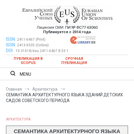
Перейти
к
содержимому
Лицензия СМИ:
ПИ № ФС77-63060
Евразийский Союз Ученых —
Публикуется с 2014 года
публикация научных статей в
ISSN:
Евразийский Союз Ученых — публикация научных статей в
2411-6467 (Print)
ISSN:
2413-9335 (Online)
ежемесячном научном журнале
ежемесячном научном журнале
DOI:
10.31618/esu.2411-6467.8.53.1
ПУБЛИКАЦИЯ В
СРОЧНАЯ
SCOPUS
ПУБЛИКАЦИЯ
MENU
Главная
Архитектура
СЕМАНТИКА АРХИТЕКТУРНОГО ЯЗЫКА ЗДАНИЙ ДЕТСКИХ
САДОВ СОВЕТСКОГО ПЕРИОДА
АРХИТЕКТУРА
СЕМАНТИКА АРХИТЕКТУРНОГО ЯЗЫКА