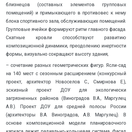
близнецов (составных элементов групповых
помещений) и примыкающего в противовес к нему
блока спортивного зала, обслуживающих помещений.
Групповые ячейки формируют ритм главного фасада.
Скатные кровли способствуют развитию
композиционной динамики, преодолению инертности
формы, визуально сокращают высоту здания;
– сочетание разных геометрических фигур. Ясли-сад
на 140 мест с сезонным расширением (конкурсный
проект, архитектор Новоселов С., Смирнова Е.),
эскизный проект ДОУ для экологически
загрязненных районов (Виноградов В.А., Маргулец
А.В.). Проект ДОУ для средней полосы России
(архитекторы В.А. Виноградов, А.В. Маргулец). В
основе композиционной модели планировочного
каркаса лежит радиально-кольцевая система. Фасад