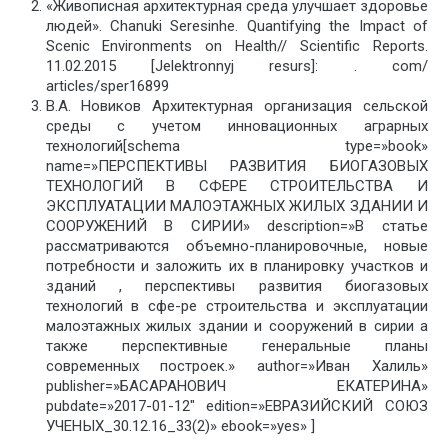
«Живописная архитектурная среда улучшает здоровье
людей». Chanuki Seresinhe. Quantifying the Impact of
Scenic Environments on Health// Scientific Reports.
11.02.2015 [Jelektronnyj resurs]: . com/
articles/sper16899
В.А. Новиков Архитектурная организация сельской
среды с учетом инновационных аграрных
технологий[schema type=»book»
name=»ПЕРСПЕКТИВЫ РАЗВИТИЯ БИОГАЗОВЫХ
ТЕХНОЛОГИЙ В СФЕРЕ СТРОИТЕЛЬСТВА И
ЭКСПЛУАТАЦИИ МАЛОЭТАЖНЫХ ЖИЛЫХ ЗДАНИИ И
СООРУЖЕНИЙ В СИРИИ» description=»В статье
рассматриваются объемно-планировочные, новые
потребности и заложить их в планировку участков и
зданий , перспективы развития биогазовых
технологий в сфе-ре строительства и эксплуатации
малоэтажных жилых здании и сооружений в сирии а
также перспективные генеральные планы
современных построек.» author=»Иван Халиль»
publisher=»БАСАРАНОВИЧ ЕКАТЕРИНА»
pubdate=»2017-01-12″ edition=»ЕВРАЗИЙСКИЙ СОЮЗ
УЧЕНЫХ_30.12.16_33(2)» ebook=»yes» ]