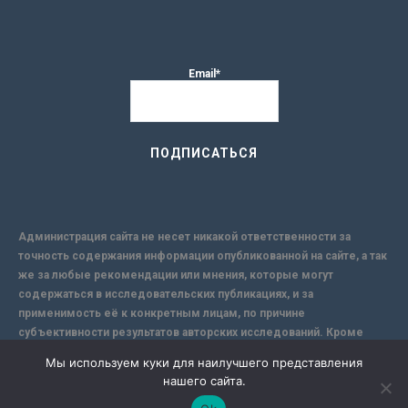
Email*
Администрация сайта не несет никакой ответственности за
точность содержания информации опубликованной на сайте, а так
же за любые рекомендации или мнения, которые могут
содержаться в исследовательских публикациях, и за
применимость её к конкретным лицам, по причине
субъективности результатов авторских исследований. Кроме
того, поскольку интернет не обеспечивает в полной мере
Мы используем куки для наилучшего представления
надежной защиты информации, Сайт не несет ответственности за
нашего сайта.
информацию, присылаемую через интернет.