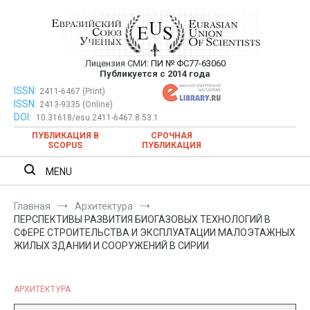
Перейти
к
содержимому
Лицензия СМИ:
ПИ № ФС77-63060
Евразийский Союз Ученых —
Публикуется с 2014 года
публикация научных статей в
ISSN:
Евразийский Союз Ученых — публикация научных статей в
2411-6467 (Print)
ISSN:
2413-9335 (Online)
ежемесячном научном журнале
ежемесячном научном журнале
DOI:
10.31618/esu.2411-6467.8.53.1
ПУБЛИКАЦИЯ В
СРОЧНАЯ
SCOPUS
ПУБЛИКАЦИЯ
MENU
Главная
Архитектура
ПЕРСПЕКТИВЫ РАЗВИТИЯ БИОГАЗОВЫХ ТЕХНОЛОГИЙ В
СФЕРЕ СТРОИТЕЛЬСТВА И ЭКСПЛУАТАЦИИ МАЛОЭТАЖНЫХ
ЖИЛЫХ ЗДАНИИ И СООРУЖЕНИЙ В СИРИИ
АРХИТЕКТУРА