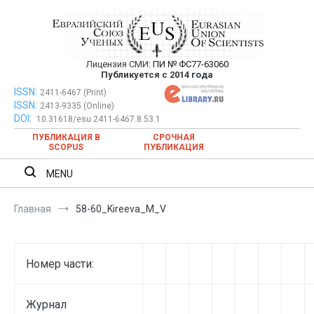
Перейти
к
содержимому
Лицензия СМИ:
ПИ № ФС77-63060
Евразийский Союз Ученых —
Публикуется с 2014 года
публикация научных статей в
ISSN:
Евразийский Союз Ученых — публикация научных статей в
2411-6467 (Print)
ISSN:
2413-9335 (Online)
ежемесячном научном журнале
ежемесячном научном журнале
DOI:
10.31618/esu.2411-6467.8.53.1
ПУБЛИКАЦИЯ В
СРОЧНАЯ
SCOPUS
ПУБЛИКАЦИЯ
MENU
Главная
58-60_Kireeva_M_V
Номер части:
Журнал