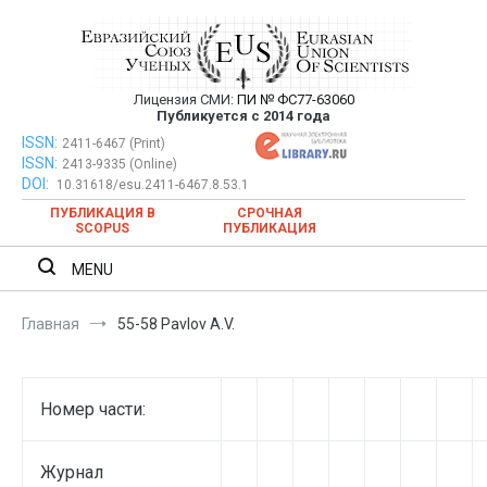
Перейти
к
содержимому
Лицензия СМИ:
ПИ № ФС77-63060
Евразийский Союз Ученых —
Публикуется с 2014 года
публикация научных статей в
ISSN:
Евразийский Союз Ученых — публикация научных статей в
2411-6467 (Print)
ISSN:
2413-9335 (Online)
ежемесячном научном журнале
ежемесячном научном журнале
DOI:
10.31618/esu.2411-6467.8.53.1
ПУБЛИКАЦИЯ В
СРОЧНАЯ
SCOPUS
ПУБЛИКАЦИЯ
MENU
Главная
55-58 Pavlov A.V.
Номер части:
Журнал