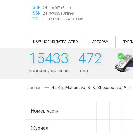
Перейти
ISSN:
к
2411-6467 (Print)
ISSN:
содержимому
2413-9335 (Online)
DOI:
10.31618/ESU.2413-9335
НАУЧНОЕ ИЗДАТЕЛЬСТВО
АВТОРАМ
ПУБЛ
15433
472
статей опубликовано
тома
Главная
42-45_Muhanova_S_K_Shopabaeva_A_R
Номер части:
Журнал