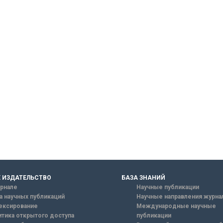
 ИЗДАТЕЛЬСТВО
БАЗА ЗНАНИЙ
рнале
Научные публикации
а научных публикаций
Научные направления журна
ексирование
Международные научные
тика открытого доступа
публикации