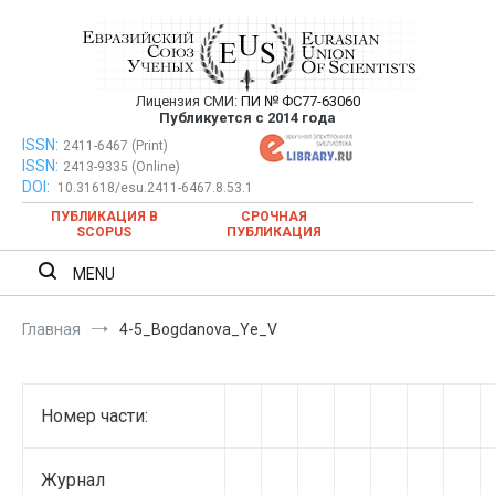
Перейти
к
содержимому
Лицензия СМИ:
ПИ № ФС77-63060
Евразийский Союз Ученых —
Публикуется с 2014 года
публикация научных статей в
ISSN:
Евразийский Союз Ученых — публикация научных статей в
2411-6467 (Print)
ISSN:
2413-9335 (Online)
ежемесячном научном журнале
ежемесячном научном журнале
DOI:
10.31618/esu.2411-6467.8.53.1
ПУБЛИКАЦИЯ В
СРОЧНАЯ
SCOPUS
ПУБЛИКАЦИЯ
MENU
Главная
4-5_Bogdanova_Ye_V
Номер части:
Журнал