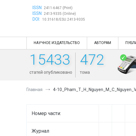
Перейти
ISSN:
к
2411-6467 (Print)
ISSN:
содержимому
2413-9335 (Online)
DOI:
10.31618/ESU.2413-9335
НАУЧНОЕ ИЗДАТЕЛЬСТВО
АВТОРАМ
ПУБЛ
15433
472
статей опубликовано
тома
Главная
4-10_Pham_T_H_Nguyen_M_C_Nguyen_
Номер части:
Журнал