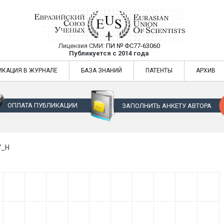
Лицензия СМИ:
ПИ № ФС77-63060
Евразийский Союз Ученых — публикация
Публикуется с 2014 года
жур
Евразийский Союз Ученых — публикация научных статей в ежемес
ИКАЦИЯ В ЖУРНАЛЕ
БАЗА ЗНАНИЙ
ПАТЕНТЫ
АРХИВ
ОПЛАТА ПУБЛИКАЦИИ
ЗАПОЛНИТЬ АНКЕТУ АВТОРА
V_H