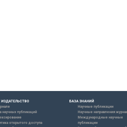
 ИЗДАТЕЛЬСТВО
БАЗА ЗНАНИЙ
рнале
Научные публикации
а научных публикаций
Научные направления журна
ексирование
Международные научные
тика открытого доступа
публикации