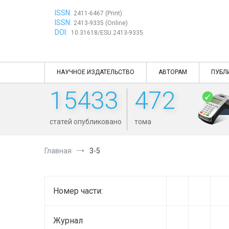
Перейти
ISSN:
к
2411-6467 (Print)
ISSN:
содержимому
2413-9335 (Online)
DOI:
10.31618/ESU.2413-9335
НАУЧНОЕ ИЗДАТЕЛЬСТВО
АВТОРАМ
ПУБЛ
15433
472
статей опубликовано
тома
Главная
3-5
Номер части:
Журнал