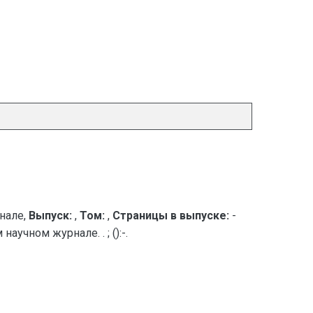
нале,
Выпуск:
,
Том:
,
Страницы в выпуске:
-
учном журнале. . ; ():-.