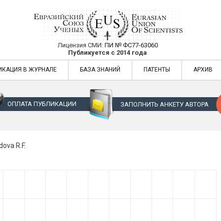
Лицензия СМИ:
ПИ № ФС77-63060
Евразийский Союз Ученых — публикация
Публикуется с 2014 года
жур
Евразийский Союз Ученых — публикация научных статей в ежемес
ИКАЦИЯ В ЖУРНАЛЕ
БАЗА ЗНАНИЙ
ПАТЕНТЫ
АРХИВ
ОПЛАТА ПУБЛИКАЦИИ
ЗАПОЛНИТЬ АНКЕТУ АВТОРА
ova R.F.