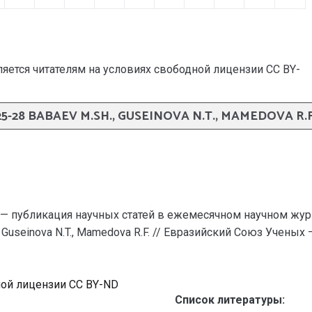
яется читателям на условиях свободной лицензии CC BY-
25-28 BABAEV M.SH., GUSEINOVA N.T., MAMEDOVA R.F
— публикация научных статей в ежемесячном научном жур
., Guseinova N.T., Mamedova R.F. // Евразийский Союз Учен
ной лицензии CC BY-ND
Список литературы: