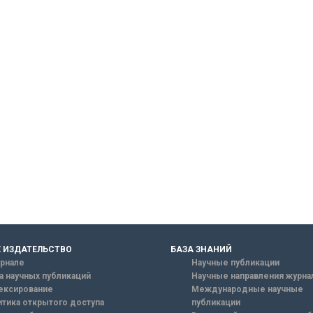
 ИЗДАТЕЛЬСТВО
БАЗА ЗНАНИЙ
рнале
Научные публикации
а научных публикаций
Научные направления журна
ексирование
Международные научные
тика открытого доступа
публикации