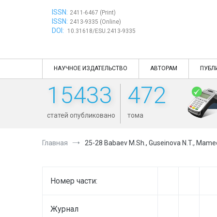
Перейти
ISSN:
к
2411-6467 (Print)
ISSN:
содержимому
2413-9335 (Online)
DOI:
10.31618/ESU.2413-9335
НАУЧНОЕ ИЗДАТЕЛЬСТВО
АВТОРАМ
ПУБЛ
15433
472
статей опубликовано
тома
Главная
25-28 Babaev M.Sh., Guseinova N.T., Mamed
Номер части:
Журнал