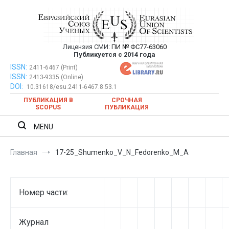
Перейти
к
содержимому
Лицензия СМИ:
ПИ № ФС77-63060
Евразийский Союз Ученых —
Публикуется с 2014 года
публикация научных статей в
ISSN:
Евразийский Союз Ученых — публикация научных статей в
2411-6467 (Print)
ISSN:
2413-9335 (Online)
ежемесячном научном журнале
ежемесячном научном журнале
DOI:
10.31618/esu.2411-6467.8.53.1
ПУБЛИКАЦИЯ В
СРОЧНАЯ
SCOPUS
ПУБЛИКАЦИЯ
MENU
Главная
17-25_Shumenko_V_N_Fedorenko_M_A
Номер части:
Журнал