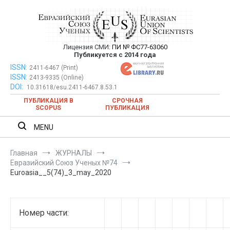
Перейти
к
содержимому
Лицензия СМИ:
ПИ № ФС77-63060
Евразийский Союз Ученых —
Публикуется с 2014 года
публикация научных статей в
ISSN:
Евразийский Союз Ученых — публикация научных статей в
2411-6467 (Print)
ISSN:
2413-9335 (Online)
ежемесячном научном журнале
ежемесячном научном журнале
DOI:
10.31618/esu.2411-6467.8.53.1
ПУБЛИКАЦИЯ В
СРОЧНАЯ
SCOPUS
ПУБЛИКАЦИЯ
MENU
Главная
ЖУРНАЛЫ
Евразийский Союз Ученых №74
Euroasia__5(74)_3_may_2020
Номер части: