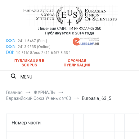
Перейти
к
содержимому
Лицензия СМИ:
ПИ № ФС77-63060
Евразийский Союз Ученых —
Публикуется с 2014 года
публикация научных статей в
ISSN:
Евразийский Союз Ученых — публикация научных статей в
2411-6467 (Print)
ISSN:
2413-9335 (Online)
ежемесячном научном журнале
ежемесячном научном журнале
DOI:
10.31618/esu.2411-6467.8.53.1
ПУБЛИКАЦИЯ В
СРОЧНАЯ
SCOPUS
ПУБЛИКАЦИЯ
MENU
Главная
ЖУРНАЛЫ
Евразийский Союз Ученых №63
Euroasia_63_5
Номер части: