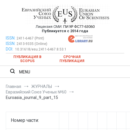
Перейти
к
содержимому
Лицензия СМИ:
ПИ № ФС77-63060
Евразийский Союз Ученых —
Публикуется с 2014 года
публикация научных статей в
ISSN:
Евразийский Союз Ученых — публикация научных статей в
2411-6467 (Print)
ISSN:
2413-9335 (Online)
ежемесячном научном журнале
ежемесячном научном журнале
DOI:
10.31618/esu.2411-6467.8.53.1
ПУБЛИКАЦИЯ В
СРОЧНАЯ
SCOPUS
ПУБЛИКАЦИЯ
MENU
Главная
ЖУРНАЛЫ
Евразийский Союз Ученых №60
Euroasia_journal_9_part_15
Номер части: