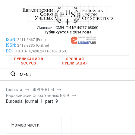
Перейти
к
содержимому
Лицензия СМИ:
ПИ № ФС77-63060
Евразийский Союз Ученых —
Публикуется с 2014 года
публикация научных статей в
ISSN:
Евразийский Союз Ученых — публикация научных статей в
2411-6467 (Print)
ISSN:
2413-9335 (Online)
ежемесячном научном журнале
ежемесячном научном журнале
DOI:
10.31618/esu.2411-6467.8.53.1
ПУБЛИКАЦИЯ В
СРОЧНАЯ
SCOPUS
ПУБЛИКАЦИЯ
MENU
Главная
ЖУРНАЛЫ
Евразийский Союз Ученых №59
Euroasia_journal_1_part_9
Номер части: