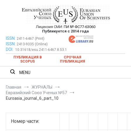
Перейти
к
содержимому
Лицензия СМИ:
ПИ № ФС77-63060
Евразийский Союз Ученых —
Публикуется с 2014 года
публикация научных статей в
ISSN:
Евразийский Союз Ученых — публикация научных статей в
2411-6467 (Print)
ISSN:
2413-9335 (Online)
ежемесячном научном журнале
ежемесячном научном журнале
DOI:
10.31618/esu.2411-6467.8.53.1
ПУБЛИКАЦИЯ В
СРОЧНАЯ
SCOPUS
ПУБЛИКАЦИЯ
MENU
Главная
ЖУРНАЛЫ
Евразийский Союз Ученых №57
Euroasia_journal_6_part_10
Номер части: