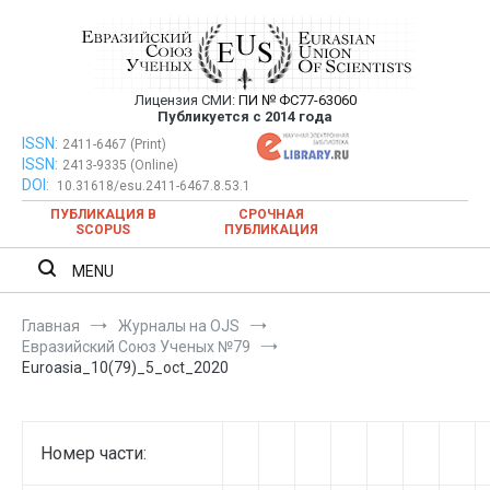
Перейти
к
содержимому
Лицензия СМИ:
ПИ № ФС77-63060
Евразийский Союз Ученых —
Публикуется с 2014 года
публикация научных статей в
ISSN:
Евразийский Союз Ученых — публикация научных статей в
2411-6467 (Print)
ISSN:
2413-9335 (Online)
ежемесячном научном журнале
ежемесячном научном журнале
DOI:
10.31618/esu.2411-6467.8.53.1
ПУБЛИКАЦИЯ В
СРОЧНАЯ
SCOPUS
ПУБЛИКАЦИЯ
MENU
Главная
Журналы на OJS
Евразийский Союз Ученых №79
Euroasia_10(79)_5_oct_2020
Номер части: