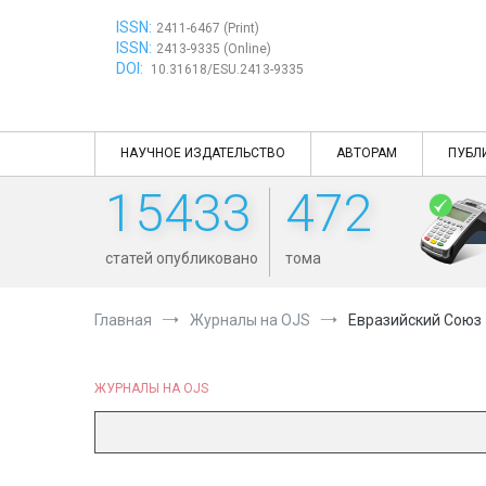
Перейти
ISSN:
к
2411-6467 (Print)
ISSN:
содержимому
2413-9335 (Online)
DOI:
10.31618/ESU.2413-9335
НАУЧНОЕ ИЗДАТЕЛЬСТВО
АВТОРАМ
ПУБЛ
15433
472
статей опубликовано
тома
Главная
Журналы на OJS
Евразийский Союз
ЖУРНАЛЫ НА OJS