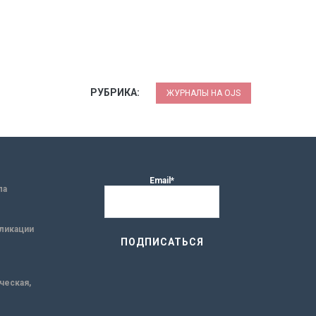
РУБРИКА:
ЖУРНАЛЫ НА OJS
Email*
ла
ликации
ическая,