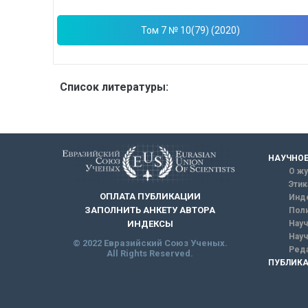
Том 7 № 10(79) (2020)
Список литературы:
НАУЧНОЕ
О жу
Этик
ОПЛАТА ПУБЛИКАЦИИ
Инд
ЗАПОЛНИТЬ АНКЕТУ АВТОРА
Поли
Науч
ИНДЕКСЫ
Науч
© 2022 Евразийский Союз Ученых.
Реда
All Rights Reserved.
ПУБЛИКА