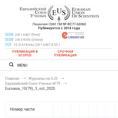
Перейти
к
содержимому
Лицензия СМИ:
ПИ № ФС77-63060
Евразийский Союз Ученых —
Публикуется с 2014 года
публикация научных статей в
ISSN:
Евразийский Союз Ученых — публикация научных статей в
2411-6467 (Print)
ISSN:
2413-9335 (Online)
ежемесячном научном журнале
ежемесячном научном журнале
DOI:
10.31618/esu.2411-6467.8.53.1
ПУБЛИКАЦИЯ В
СРОЧНАЯ
SCOPUS
ПУБЛИКАЦИЯ
MENU
Главная
Журналы на OJS
Евразийский Союз Ученых №79
Euroasia_10(79)_3_oct_2020
Номер части: