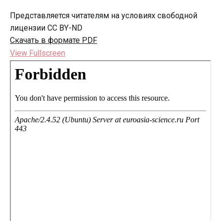
Представляется читателям на условиях свободной
лицензии CC BY-ND
Скачать в формате PDF
View Fullscreen
Перейти
к
содержимому
PDF