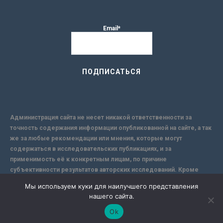
Email*
Администрация сайта не несет никакой ответственности за
точность содержания информации опубликованной на сайте, а так
же за любые рекомендации или мнения, которые могут
содержаться в исследовательских публикациях, и за
применимость её к конкретным лицам, по причине
субъективности результатов авторских исследований. Кроме
того, поскольку интернет не обеспечивает в полной мере
Мы используем куки для наилучшего представления
надежной защиты информации, Сайт не несет ответственности за
нашего сайта.
информацию, присылаемую через интернет.
Ok
-->