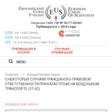
Перейти
к
содержимому
Лицензия СМИ:
ПИ № ФС77-63060
Евразийский Союз Ученых —
Публикуется с 2014 года
публикация научных статей в
ISSN:
Евразийский Союз Ученых — публикация научных статей в
2411-6467 (Print)
ISSN:
2413-9335 (Online)
ежемесячном научном журнале
ежемесячном научном журнале
DOI:
10.31618/esu.2411-6467.8.53.1
ПУБЛИКАЦИЯ В
СРОЧНАЯ
SCOPUS
ПУБЛИКАЦИЯ
MENU
Главная
Юридические науки
О НЕКОТОРЫХ СЛУЧАЯХ ГРАЖДАНСКО-ПРАВОВОЙ
ОТВЕТСТВЕННОСТИ ПРИ КАТАСТРОФЕ НА ВОЗДУШНОМ
ТРАНСПОРТЕ (57-62)
ЮРИДИЧЕСКИЕ НАУКИ