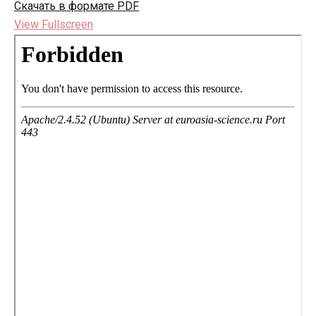
Скачать в формате PDF
View Fullscreen
Перейти
к
содержимому
PDF