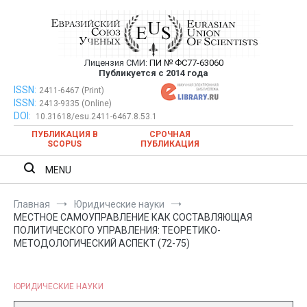
Перейти
к
содержимому
Лицензия СМИ:
ПИ № ФС77-63060
Евразийский Союз Ученых —
Публикуется с 2014 года
публикация научных статей в
ISSN:
Евразийский Союз Ученых — публикация научных статей в
2411-6467 (Print)
ISSN:
2413-9335 (Online)
ежемесячном научном журнале
ежемесячном научном журнале
DOI:
10.31618/esu.2411-6467.8.53.1
ПУБЛИКАЦИЯ В
СРОЧНАЯ
SCOPUS
ПУБЛИКАЦИЯ
MENU
Главная
Юридические науки
МЕСТНОЕ САМОУПРАВЛЕНИЕ КАК СОСТАВЛЯЮЩАЯ
ПОЛИТИЧЕСКОГО УПРАВЛЕНИЯ: ТЕОРЕТИКО-
МЕТОДОЛОГИЧЕСКИЙ АСПЕКТ (72-75)
ЮРИДИЧЕСКИЕ НАУКИ