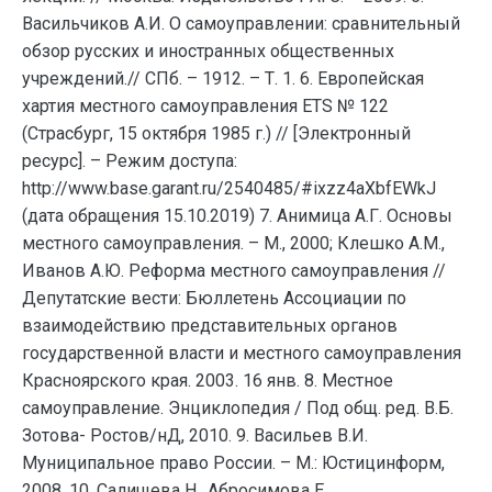
Васильчиков А.И. О самоуправлении: сравнительный
обзор русских и иностранных общественных
учреждений.// СПб. – 1912. – Т. 1. 6. Европейская
хартия местного самоуправления ETS № 122
(Страсбург, 15 октября 1985 г.) // [Электронный
ресурс]. – Режим доступа:
http://www.base.garant.ru/2540485/#ixzz4aXbfEWkJ
(дата обращения 15.10.2019) 7. Анимица А.Г. Основы
местного самоуправления. – М., 2000; Клешко А.М.,
Иванов А.Ю. Реформа местного самоуправления //
Депутатские вести: Бюллетень Ассоциации по
взаимодействию представительных органов
государственной власти и местного самоуправления
Красноярского края. 2003. 16 янв. 8. Местное
самоуправление. Энциклопедия / Под общ. ред. В.Б.
Зотова- Ростов/нД, 2010. 9. Васильев В.И.
Муниципальное право России. – М.: Юстицинформ,
2008. 10. Салищева Н., Абросимова Е.