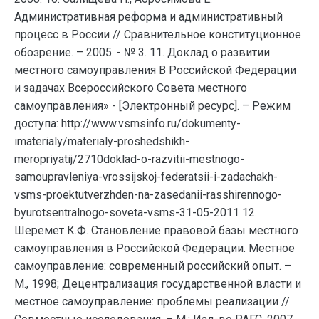
Административная реформа и административный
процесс в России // Сравнительное конституционное
обозрение. – 2005. - № 3. 11. Доклад о развитии
местного самоуправления В Российской Федерации
и задачах Всероссийского Совета местного
самоуправления» - [Электронный ресурс]. – Режим
доступа: http://www.vsmsinfo.ru/dokumenty-
imaterialy/materialy-proshedshikh-
meropriyatij/2710doklad-o-razvitii-mestnogo-
samoupravleniya-vrossijskoj-federatsii-i-zadachakh-
vsms-proektutverzhden-na-zasedanii-rasshirennogo-
byurotsentralnogo-soveta-vsms-31-05-2011 12.
Шеремет К.Ф. Становление правовой базы местного
самоуправления в Российской Федерации. Местное
самоуправление: современный российский опыт. –
М., 1998; Децентрализация государственной власти и
местное самоуправление: проблемы реализации //