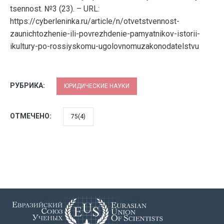
tsennost. №3 (23). – URL:
https://cyberleninka.ru/article/n/otvetstvennost-
zaunichtozhenie-ili-povrezhdenie-pamyatnikov-istorii-
ikultury-po-rossiyskomu-ugolovnomuzakonodatelstvu
РУБРИКА:
ЮРИДИЧЕСКИЕ НАУКИ
ОТМЕЧЕНО:
75(4)