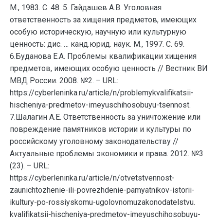
М., 1983. С. 48. 5. Гайдашев А.В. Уголовная
ответственность за хищения предметов, имеющих
особую историческую, научную или культурную
ценность: дис. … канд.юрид. наук. М., 1997. С. 69.
6.Буданова Е.А. Проблемы квалификации хищения
предметов, имеющих особую ценность // Вестник ВИ
МВД России. 2008. №2. – URL:
https://cyberleninka.ru/article/n/problemykvalifikatsii-
hischeniya-predmetov-imeyuschihosobuyu-tsennost.
7.Шалагин А.Е. Ответственность за уничтожение или
повреждение памятников истории и культуры по
российскому уголовному законодательству //
Актуальные проблемы экономики и права. 2012. №3
(23). – URL:
https://cyberleninka.ru/article/n/otvetstvennost-
zaunichtozhenie-ili-povrezhdenie-pamyatnikov-istorii-
ikultury-po-rossiyskomu-ugolovnomuzakonodatelstvu.
kvalifikatsii-hischeniya-predmetov-imeyuschihosobuyu-