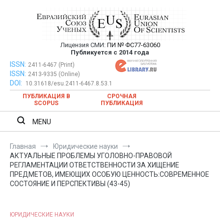
Перейти
к
содержимому
Лицензия СМИ:
ПИ № ФС77-63060
Евразийский Союз Ученых —
Публикуется с 2014 года
публикация научных статей в
ISSN:
Евразийский Союз Ученых — публикация научных статей в
2411-6467 (Print)
ISSN:
2413-9335 (Online)
ежемесячном научном журнале
ежемесячном научном журнале
DOI:
10.31618/esu.2411-6467.8.53.1
ПУБЛИКАЦИЯ В
СРОЧНАЯ
SCOPUS
ПУБЛИКАЦИЯ
MENU
Главная
Юридические науки
АКТУАЛЬНЫЕ ПРОБЛЕМЫ УГОЛОВНО-ПРАВОВОЙ
РЕГЛАМЕНТАЦИИ ОТВЕТСТВЕННОСТИ ЗА ХИЩЕНИЕ
ПРЕДМЕТОВ, ИМЕЮЩИХ ОСОБУЮ ЦЕННОСТЬ:СОВРЕМЕННОЕ
СОСТОЯНИЕ И ПЕРСПЕКТИВЫ (43-45)
ЮРИДИЧЕСКИЕ НАУКИ