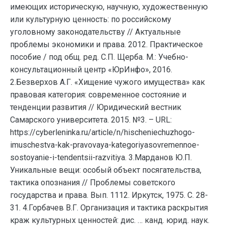
имеющих историческую, научную, художественную
или культурную ценность: по российскому
уголовному законодательству // Актуальные
проблемы экономики и права. 2012. Практическое
пособие / под общ. ред. С.П. Щерба. М.: Учебно-
консультационный центр «ЮрИнфо», 2016.
2.Безверхов А.Г. «Хищение чужого имущества» как
правовая категория: современное состояние и
тенденции развития // Юридический вестник
Самарского университета. 2015. №3. – URL:
https://cyberleninka.ru/article/n/hischeniechuzhogo-
imuschestva-kak-pravovaya-kategoriyasovremennoe-
sostoyanie-i-tendentsii-razvitiya. 3.Марданов Ю.П.
Уникальные вещи: особый объект посягательства,
тактика опознания // Проблемы советского
государства и права. Вып. 1112. Иркутск, 1975. С. 28-
31. 4.Горбачев В.Г. Организация и тактика раскрытия
краж культурных ценностей: дис. … канд. юрид. наук.