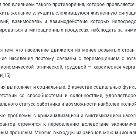
 под влиянием такого противоречия, которое проявляется
жить желание улучшить сложившуюся жизненную си­туаци
овий, взаимосвязь и взаимодействие которых непосред
тироваться в миграционных процессах, наблюдать за ним
 тем, что население движется из менее развитых стран
ния населения поэтому связаны с перемещением с юга
ономической, этнической, трудовой — характерная черта
[15].
ция выполняет и социальные. В качестве социальных фун
тствии со способностями и склонностями, удовлетворе
льного статуса работника и возможности наиболее полной
ые проблемы с криминализацией и виктимизацией населе
грантов стремятся к переселению вследствие экономи
ным прошлым. Многие выходцы из районов межнациональ