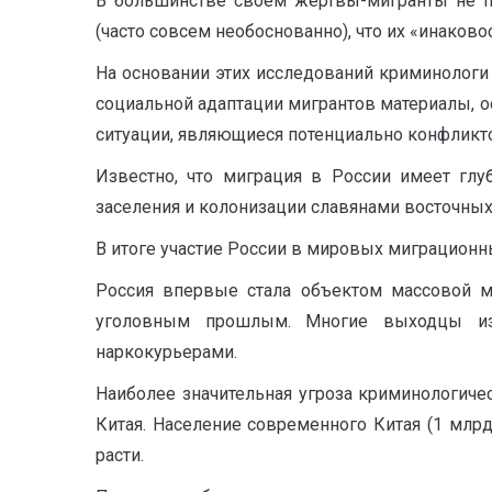
В большинстве своем жертвы-мигранты не п
(часто совсем необоснованно), что их «инаков
На основании этих исследований криминологи
социальной адаптации мигрантов материалы,
ситуации, являющиеся потенциально конфликт
Известно, что миграция в России имеет глу
заселения и колонизации славянами восточных 
В итоге участие России в мировых миграционных
Россия впервые стала объектом массовой м
уголовным прошлым. Многие выходцы из 
наркокурьерами.
Наиболее значительная угроза криминологичес
Китая. Население современного Китая (1 млр
расти.