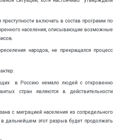
ьной ситуации, хотя настойчиво утверждали
 преступности включать в состав программ по
коренного населения; описывающие возможные
исов.
ереселения народов, не прекращался процесс
актер.
жающих в Россию немало людей с откровенно
итых стран являются в действительности
язана с миграцией населения из сопредельного
, в дальнейшем этот разрыв будет продолжать