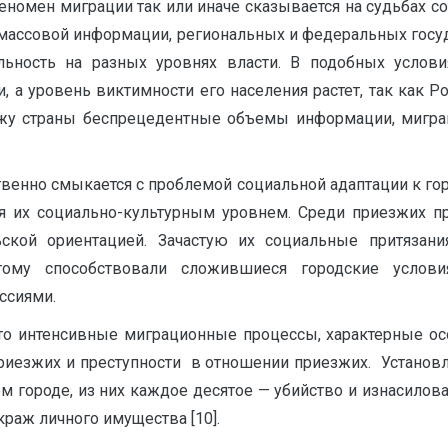
мен миграции так или иначе сказыва­ется на судьбах со
массовой инфор­мации, региональных и федеральных госу
льность на разных уровнях власти. В подобных услови
и, а уровень виктимности его населения растет, так как 
жу страны беспрецедентные объемы информации, мигрант
венно смыкается с проблемой социальной адаптации к гор
ся их социально-культурным уровнем. Среди приезжих 
ской ориентацией. Зачастую их социальные притязан
тому способствовали сложившиеся городские услов
ссиями.
то интенсивные миграционные процессы, характерные ос
риезжих и преступности в отношении приезжих. Установле
м городе, из них каждое десятое — убийство и изнасилов
раж личного имущества [10].