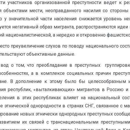
сти участников организованной преступности ведет к р
я объектами мести, неоправданного насилия со стороны
о у значительной части населения снижается уровень н
ется негатив­ный образ мигранта, распространяются идеи
ий националистической, а нередко и откровенно фашистск
то преувеличение слухов по поводу национального соста
детельствуют объективные данные.
вод о том, что преобладание в преступных группировк
собенностях, а в комплексе социальных причин преступ
ране. В дополнение к этому было бы целесообразным 
ия республик, «выталкивающих» мигрантов в Россию и
ления в этих респуб­ликах влияет на национальный сос
е этнической однородности в странах СНГ, связанное с м
мирование новых этнически однородных преступных сообще
азвитием их связей с транснациональными преступными