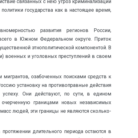
йствие связанных с нею угроз криминализации
 политики государства как в настоящее время,
номерностью развития регионов России,
всего в Южном Федеральном округе. Приток
уществен­ной этнополитической компонентой. В
) военных и уголовных преступлений в своем
м мигрантов, озабоченных поисками средств к
 Россию установку на противоправные действия
успеху. Они действуют, по сути, в едином
, очерченную границами новых независимых
 масс людей, эти границы не являются сколько-
 протяжении дли­тельного периода остаются в