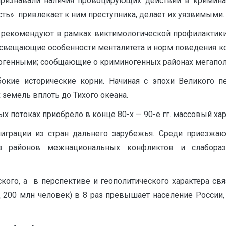
ризнавали наличия провоцирующих действий в криминал
ость» привлекает к ним преступника, делает их уязвимыми.
 рекомендуют в рамках виктимологической профилактики
 освещающие особенности менталитета и норм поведения 
огенными; сообщающие о криминогенных районах мегапол
бокие исторические корни. Начиная с эпохи Великого п
земель вплоть до Тихого океана.
 потоках при­обрело в конце 80-х — 90-е гг. массовый хар
играции из стран дальнего зарубежья. Среди при­ез
районов межна­циональных конфликтов и слаборазв
кого, а в перспективе и геополитического характера св
д 200 млн человек) в 8 раз превышает население России