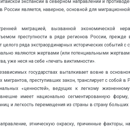
итайской экспансии в северном направлении и противоде
 России является, наверное, основной для миграционной
енней миграцией, вызванной экономической нерав
ъемом преступности в ряде регионов России, прежде 
целого ряда экстраординарных исторических событий с с
чально являются жертвами (или потенциальными жертвами
а, уже неся на себе «печать виктимности».
независимых государствах выталкивает вовне в основно
 мигрантов, преступивших закон, транслирует с собой в
альных «ценностей», ведущих к легкому жизненному 
 внешне имеет национально сегментированную форму
раниц и легкость перемещения из страны в страну больших
аправле­ние, этническую окраску, причинные факторы, на