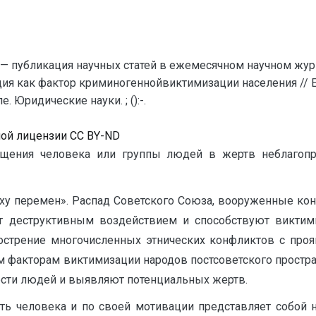
— публикация научных статей в ежемесячном научном жур
ция как фактор криминогеннойвиктимизации населения //
 Юридические науки. ; ():-.
ной лицензии CC BY-ND
ащения человека или группы людей в жертв неблагоп
оху перемен». Распад Советского Союза, вооруженные ко
ют деструктивным воздействием и способствуют виктим
острение многочисленных этнических конфликтов с про
м факторам виктимизации народов постсоветского простр
сти людей и выявляют потенциальных жертв.
ть человека и по своей мотивации представляет собой н