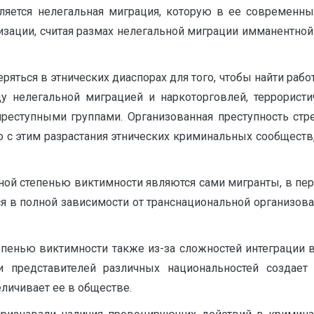
ляется нелегальная миграция, которую в ее современн
зации, считая размах нелегальной миграции имманентной 
ряться в этнических диаспорах для того, чтобы найти рабо
у нелегальной миграцией и наркоторговлей, террорист
реступными группами. Организованная преступность стр
го с этим разрастания этнических криминальных сообщес
ой степенью виктимности являются сами мигранты, в перв
тся в полной зависимости от транснациональной организов
енью виктимности также из-за сложностей интеграции в
 представителей различных национальностей создает
личивает ее в обществе.