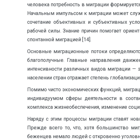
человека потребность в миграции формируется
Начальным импульсом к ми­грации может слу
сочетание объективных и субъективных усл
рабочей силы. Знание при­чин помогает ориен
спонтанной миграцией [14].
Основные миграционные потоки определяются
благополучные. Главные направления движе
интенсивности различных видов миграции — эк
населении стран отражает степень глобализации
Помимо чисто экономических функций, мигра
индивидуумом сферы деятельности в соотве
комплекса жизнеобеспечения, изменение социа
Наряду с этим процессы миграции ставят нов
Прежде всего то, что, хотя большинство ми
беженцев немало людей с откровенно уголов