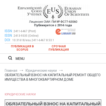
Перейти
к
содержимому
Лицензия СМИ:
ПИ № ФС77-63060
Евразийский Союз Ученых —
Публикуется с 2014 года
публикация научных статей в
ISSN:
Евразийский Союз Ученых — публикация научных статей в
2411-6467 (Print)
ISSN:
2413-9335 (Online)
ежемесячном научном журнале
ежемесячном научном журнале
DOI:
10.31618/esu.2411-6467.8.53.1
ПУБЛИКАЦИЯ В
СРОЧНАЯ
SCOPUS
ПУБЛИКАЦИЯ
MENU
Главная
Юридические науки
ОБЯЗАТЕЛЬНЫЙ ВЗНОС НА КАПИТАЛЬНЫЙ РЕМОНТ ОБЩЕГО
ИМУЩЕСТВА В МНОГОКВАРТИРНОМ ДОМЕ
ЮРИДИЧЕСКИЕ НАУКИ
ОБЯЗАТЕЛЬНЫЙ ВЗНОС НА КАПИТАЛЬНЫЙ