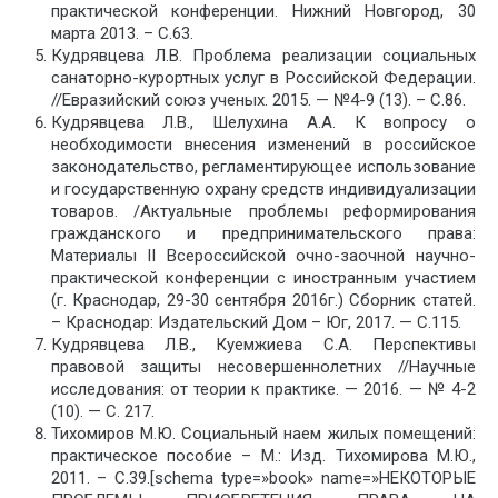
практической конференции. Нижний Новгород, 30
марта 2013. – C.63.
Кудрявцева Л.В. Проблема реализации социальных
санаторно-курортных услуг в Российской Федерации.
//Евразийский союз ученых. 2015. — №4-9 (13). – С.86.
Кудрявцева Л.В., Шелухина А.А. К вопросу о
необходимости внесения изменений в российское
законодательство, регламентирующее использование
и государственную охрану средств индивидуализации
товаров. /Актуальные проблемы реформирования
гражданского и предпринимательского права:
Материалы II Всероссийской очно-заочной научно-
практической конференции с иностранным участием
(г. Краснодар, 29-30 сентября 2016г.) Сборник статей.
– Краснодар: Издательский Дом – Юг, 2017. — С.115.
Кудрявцева Л.В., Куемжиева С.А. Перспективы
правовой защиты несовершеннолетних //Научные
исследования: от теории к практике. — 2016. — № 4-2
(10). — С. 217.
Тихомиров М.Ю. Социальный наем жилых помещений:
практическое пособие – М.: Изд. Тихомирова М.Ю.,
2011. – C.39.[schema type=»book» name=»НЕКОТОРЫЕ