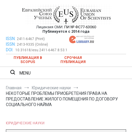
Перейти
к
содержимому
Лицензия СМИ:
ПИ № ФС77-63060
Евразийский Союз Ученых —
Публикуется с 2014 года
публикация научных статей в
ISSN:
Евразийский Союз Ученых — публикация научных статей в
2411-6467 (Print)
ISSN:
2413-9335 (Online)
ежемесячном научном журнале
ежемесячном научном журнале
DOI:
10.31618/esu.2411-6467.8.53.1
ПУБЛИКАЦИЯ В
СРОЧНАЯ
SCOPUS
ПУБЛИКАЦИЯ
MENU
Главная
Юридические науки
НЕКОТОРЫЕ ПРОБЛЕМЫ ПРИОБРЕТЕНИЯ ПРАВА НА
ПРЕДОСТАВЛЕНИЕ ЖИЛОГО ПОМЕЩЕНИЯ ПО ДОГОВОРУ
СОЦИАЛЬНОГО НАЙМА
ЮРИДИЧЕСКИЕ НАУКИ