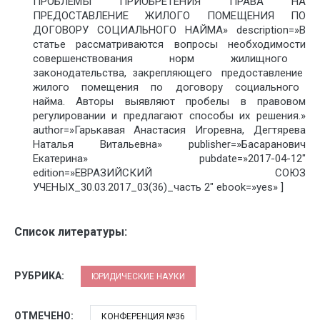
ПРОБЛЕМЫ ПРИОБРЕТЕНИЯ ПРАВА НА
ПРЕДОСТАВЛЕНИЕ ЖИЛОГО ПОМЕЩЕНИЯ ПО
ДОГОВОРУ СОЦИАЛЬНОГО НАЙМА» description=»В
статье рассматриваются вопросы необходимости
совершенствования ‏ㅤ норм ‏ㅤ жилищного ‏ㅤ
законодательства, ‏ㅤ закрепляющего ‏ㅤ ‏ㅤ предоставление ‏ㅤ
жилого ‏ㅤ помещения ‏ㅤ по ‏ㅤ договору ‏ㅤ социального ‏ㅤ
найма. Авторы выявляют пробелы в правовом
регулировании и предлагают способы их решения.»
author=»Гарькавая Анастасия Игоревна, Дегтярева
Наталья Витальевна» publisher=»Басаранович
Екатерина» pubdate=»2017-04-12″
edition=»ЕВРАЗИЙСКИЙ СОЮЗ
УЧЕНЫХ_30.03.2017_03(36)_часть 2″ ebook=»yes» ]
Список литературы:
РУБРИКА:
ЮРИДИЧЕСКИЕ НАУКИ
ОТМЕЧЕНО:
КОНФЕРЕНЦИЯ №36