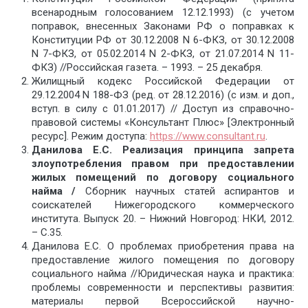
всенародным голосованием 12.12.1993) (с учетом
поправок, внесенных Законами РФ о поправках к
Конституции РФ от 30.12.2008 N 6-ФКЗ, от 30.12.2008
N 7-ФКЗ, от 05.02.2014 N 2-ФКЗ, от 21.07.2014 N 11-
ФКЗ) //Российская газета. – 1993. – 25 декабря.
Жилищный кодекс Российской Федерации от
29.12.2004 N 188-ФЗ (ред. от 28.12.2016) (с изм. и доп.,
вступ. в силу с 01.01.2017) // Доступ из справочно-
правовой системы «Консультант Плюс» [Электронный
ресурс]. Режим доступа:
https://www.consultant.ru
.
Данилова Е.С. Реализация принципа запрета
злоупотребления правом при предоставлении
жилых помещений по договору социального
найма
/
Сборник научных статей аспирантов и
соискателей Нижегородского коммерческого
института. Выпуск 20. – Нижний Новгород: НКИ, 2012.
– C.35.
Данилова Е.С. О проблемах приобретения права на
предоставление жилого помещения по договору
социального найма //Юридическая наука и практика:
проблемы современности и перспективы развития:
материалы первой Всероссийской научно-