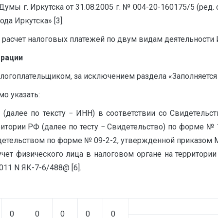
мы г. Иркутска от 31.08.2005 г. № 004-20-160175/5 (ред. о
да Иркутска» [3].
 расчет налоговых платежей по двум видам деятельности 
арации
логоплательщиком, за исключением раздела «Заполняется 
о указать:
(далее по тексту − ИНН) в соответствии со Свидетельст
ритории РФ (далее по тесту − Свидетельство) по форме №
видетельством по форме № 09-2-2, утвержденной приказом МН
 учет физического лица в налоговом органе на территори
11 N ЯК-7-6/488@ [6].
0
0
0
0
0