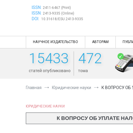
Перейти
ISSN:
к
2411-6467 (Print)
ISSN:
содержимому
2413-9335 (Online)
DOI:
10.31618/ESU.2413-9335
НАУЧНОЕ ИЗДАТЕЛЬСТВО
АВТОРАМ
ПУБЛ
15433
472
статей опубликовано
тома
Главная
Юридические науки
К ВОПРОСУ ОБ
ЮРИДИЧЕСКИЕ НАУКИ
К ВОПРОСУ ОБ УПЛАТЕ Н