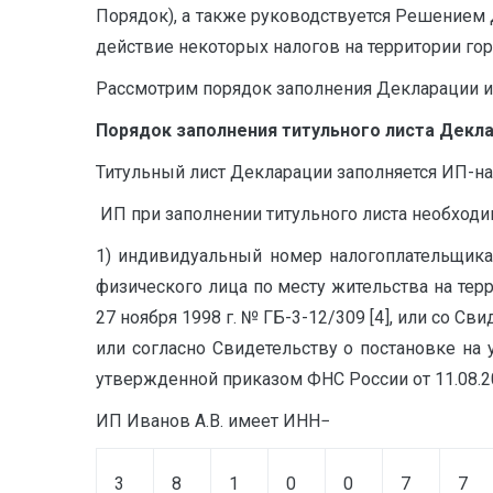
Порядок), а также руководствуется Решением Ду
действие некоторых налогов на территории горо
Рассмотрим порядок заполнения Декларации и
Порядок заполнения титульного листа Декл
Титульный лист Декларации заполняется ИП-на
ИП при заполнении титульного листа необходим
1) индивидуальный номер налогоплательщика 
физического лица по месту жительства на тер
27 ноября 1998 г. № ГБ-3-12/309 [4], или со С
или согласно Свидетельству о постановке на
утвержденной приказом ФНС России от 11.08.20
ИП Иванов А.В. имеет ИНН−
3
8
1
0
0
7
7