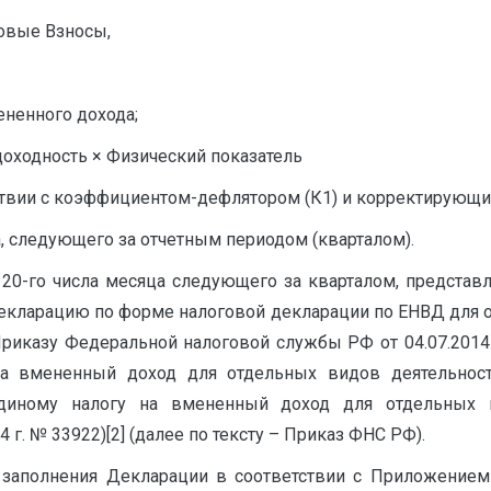
ховые Взносы,
ененного дохода;
доходность × Физический показатель
тствии с коэффициентом-дефлятором (К1) и корректирующ
, следующего за отчетным периодом (кварталом).
 20-го числа месяца следующего за кварталом, представл
декларацию по форме налоговой декларации по ЕНВД для о
риказу Федеральной налоговой службы РФ от 04.07.20
а вмененный доход для отдельных видов деятельност
единому налогу на вмененный доход для отдельных 
 г. № 33922)[2] (далее по тексту – Приказ ФНС РФ).
 заполнения Декларации в соответствии с Приложение