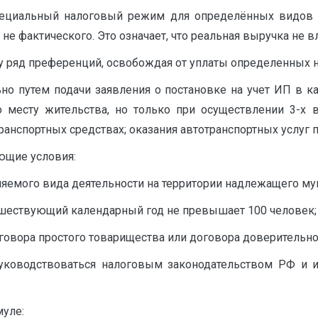
ециальный налоговый режим для определённых видов де
 не фактического. Это означает, что реальная выручка не в
у ряд преференций, освобождая от уплаты определенных н
но путем подачи заявления о постановке на учет ИП в к
о месту жительства, но только при осуществлении 3-х в
анспортных средствах; оказания автотранспортных услуг п
ющие условия:
емого вида деятельности на территории надлежащего му
дшествующий календарный год не превышает 100 человек;
оговора простого товарищества или договора доверительн
ководствоваться налоговым законодательством РФ и 
уле: