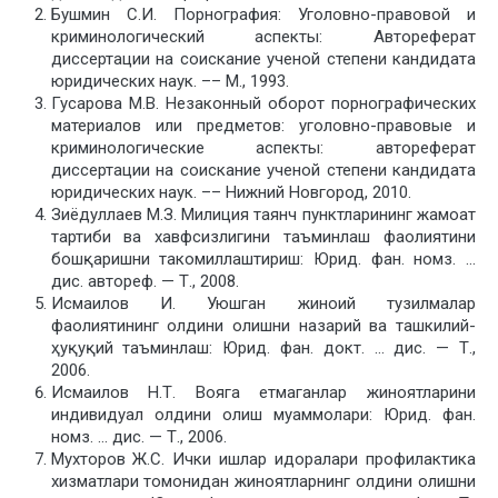
Бушмин С.И. Порнография: Уголовно-правовой и
криминологический аспекты: Автореферат
диссертации на соискание ученой степени кандидата
юридических наук. –– М., 1993.
Гусарова М.В. Незаконный оборот порнографических
материалов или предметов: уголовно-правовые и
криминологические аспекты: автореферат
диссертации на соискание ученой степени кандидата
юридических наук. –– Нижний Новгород, 2010.
Зиёдуллаев М.З. Милиция таянч пунктларининг жамоат
тартиби ва хавфсизлигини таъминлаш фаолиятини
бошқаришни такомиллаштириш: Юрид. фан. номз. …
дис. автореф. — Т., 2008.
Исмаилов И. Уюшган жиноий тузилмалар
фаолиятининг олдини олишни назарий ва ташкилий-
ҳуқуқий таъминлаш: Юрид. фан. докт. … дис. — Т.,
2006.
Исмаилов Н.Т. Вояга етмаганлар жиноятларини
индивидуал олдини олиш муаммолари: Юрид. фан.
номз. … дис. — Т., 2006.
Мухторов Ж.С. Ички ишлар идоралари профилактика
хизматлари томонидан жиноятларнинг олдини олишни