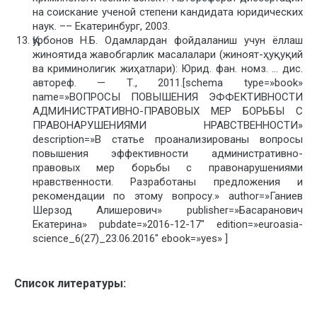
на соискание ученой степени кандидата юридических
наук. –– Екатеринбург, 2003.
Қурбонов Н.Б. Одамлардан фойдаланиш учун ёллаш
жиноятида жавобгарлик масалалари (жиноят-ҳуқуқий
ва криминолигик жиҳатлари): Юрид. фан. номз. … дис.
автореф. — Т., 2011.[schema type=»book»
name=»ВОПРОСЫ ПОВЫШЕНИЯ ЭФФЕКТИВНОСТИ
АДМИНИСТРАТИВНО-ПРАВОВЫХ МЕР БОРЬБЫ С
ПРАВОНАРУШЕНИЯМИ НРАВСТВЕННОСТИ»
description=»В статье проанализированы вопросы
повышения эффективности административно-
правовых мер борьбы с правонарушениями
нравственности. Разработаны предложения и
рекомендации по этому вопросу.» author=»Ганиев
Шерзод Алишерович» publisher=»Басаранович
Екатерина» pubdate=»2016-12-17″ edition=»euroasia-
science_6(27)_23.06.2016″ ebook=»yes» ]
Список литературы: