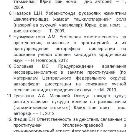
таъминлаш: Юрид. фан. номз. … дис. автореф. — Т.,
2009.
Назаров Ш.Н. Ўзбекистонда фуқаролик жамиятини
шакллантиришда жамоат ташкилотларининг роли
(назарий ва ҳуқуқий масалалар): Юрид. фан. номз. …
дис. автореф. –– Т., 2009.
Нурмухаметова А.М. Уголовная ответственность за
преступления, связанные с проституцией, и их
предупреждение: автореферат диссертации на
соискание ученой степени кандидата юридических
наук. –– Н. Новгород, 2012.
Соловьев В.С. Предупреждение вовлечения
несовершеннолетних в занятие проституцией (по
материалам Центрального федерального округа):
автореферат диссертации на соискание ученой
степени кандидата юридических наук. –– М., 2013.
Туляганов А.А. Марказий Осиёда халқаро ҳуқуқ
институтларининг вужудга келиши ва ривожланиши
(тарихий-қиёсий тадқиқот): Юрид. фан. докт. … дис.
автореф. –– Т., 2012.
Федик Е.Н. Ответственность за действия, связанные с
проституцией: Уголовно-правовой и
криминологический аспект: Автореферат диссертации