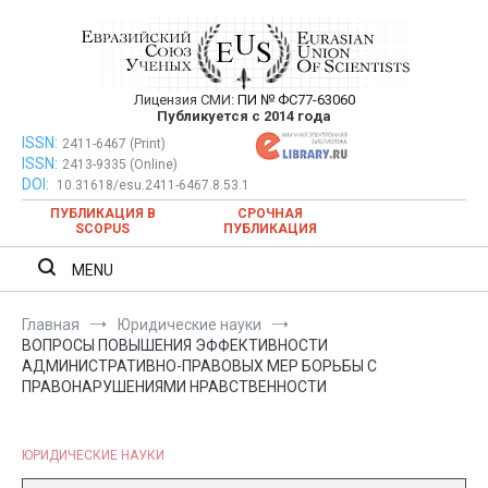
Перейти
к
содержимому
Лицензия СМИ:
ПИ № ФС77-63060
Евразийский Союз Ученых —
Публикуется с 2014 года
публикация научных статей в
ISSN:
Евразийский Союз Ученых — публикация научных статей в
2411-6467 (Print)
ISSN:
2413-9335 (Online)
ежемесячном научном журнале
ежемесячном научном журнале
DOI:
10.31618/esu.2411-6467.8.53.1
ПУБЛИКАЦИЯ В
СРОЧНАЯ
SCOPUS
ПУБЛИКАЦИЯ
MENU
Главная
Юридические науки
ВОПРОСЫ ПОВЫШЕНИЯ ЭФФЕКТИВНОСТИ
АДМИНИСТРАТИВНО-ПРАВОВЫХ МЕР БОРЬБЫ С
ПРАВОНАРУШЕНИЯМИ НРАВСТВЕННОСТИ
ЮРИДИЧЕСКИЕ НАУКИ