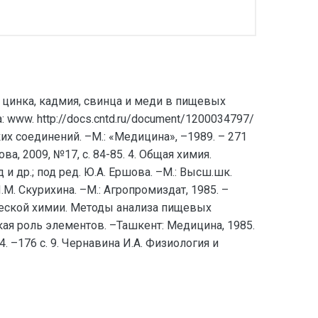
 цинка, кадмия, свинца и меди в пищевых
www. http://docs.cntd.ru/document/1200034797/
их соединений. –М.: «Медицина», –1989. – 271
а, 2009, №17, с. 84-85. 4. Общая химия.
и др.; под ред. Ю.А. Ершова. –М.: Высш.шк.
.М. Скурихина. –М.: Агропромиздат, 1985. –
ческой химии. Методы анализа пищевых
еская роль элементов. –Ташкент: Медицина, 1985.
. –176 с. 9. Чернавина И.А. Физиология и