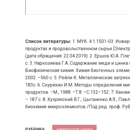
Список литературы:
1. МУК. 4.1.1501-03. Инв
продуктах и продовольственном сырье [Электрон
(дата обращения: 22.04.2019). 2. Ершов Ю.А. П
с. 3. Наркозиева Г.А. Содержание меди и цинка 
Биофизическая химия. Химия биогенных элементов
2002. –560 с. 5. Рейли К. Металлические загряз
183с. 6. Скурихин И.М. Методы определения 
продуктов. –М., 1988. –Т.8. –С.132–152. 7. Хак
– 187 с. 8. Хухрянский В.Г., Цыганенко А.Я., П
биохимия микроэлементов /Под ред. проф. Рубин
РУБРИКА:
ХИМИЧЕСКИЕ НАУКИ