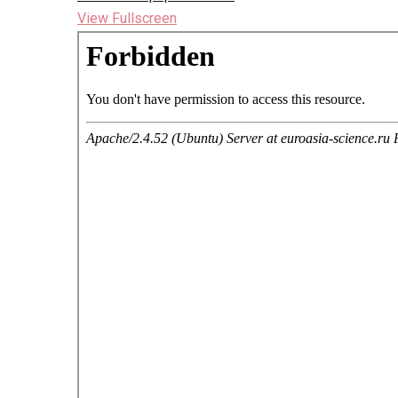
View Fullscreen
Перейти
к
содержимому
PDF