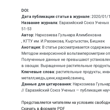
DOI:
Дата публикации статьи в журнале:
2020/01/
Название журнала:
Евразийский Союз Ученых 
51-53
Автор:
Наркозиева Гульнара Алимбековна
, КГТУ им. И.Раззакова, Кыргызстан, Бишкек
Анотация:
В статье рассматривается содержани
Методом инверсионной вольтамперометрии опре
Полученные данные не превышают установлен
в овощах. Выращенные растительные продукты
Ключевые слова:
растительные продукты, инв
металл,медь,цинк,кадмий,свинец,
Данные для цитирования:
Наркозиева Гульн
// Евразийский Союз Ученых — публикация науч
Представляется читателям на условиях свобод
Скачать в формате PDF