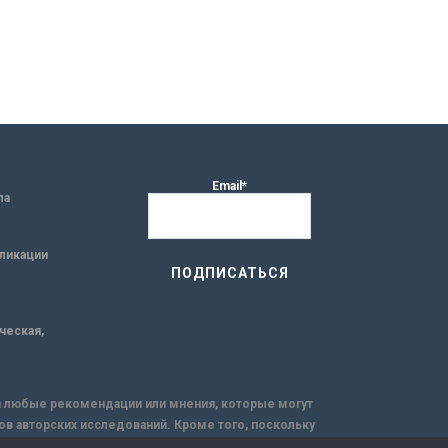
Email*
ла
ликации
ическая,
за любые рекомендации или мнения, которые могут
ов авторских исследований. Кроме того, поскольку
емую через интернет.