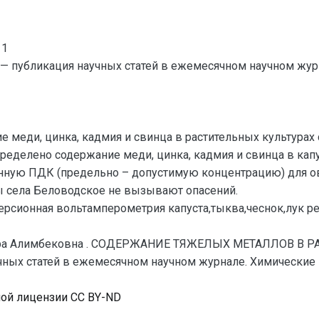
11
— публикация научных статей в ежемесячном научном жур
е меди, цинка, кадмия и свинца в растительных культурах
делено содержание меди, цинка, кадмия и свинца в капуст
ную ПДК (предельно – допустимую концентрацию) для о
 села Беловодское не вызывают опасений.
ерсионная вольтамперометрия капуста,тыква,чеснок,лук р
ара Алимбековна . СОДЕРЖАНИЕ ТЯЖЕЛЫХ МЕТАЛЛОВ В 
ных статей в ежемесячном научном журнале. Химические на
ной лицензии CC BY-ND