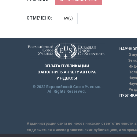
ОТМЕЧЕНО:
69(3)
НАУЧНОЕ
О жу
Этик
ОПЛАТА ПУБЛИКАЦИИ
Инд
ЗАПОЛНИТЬ АНКЕТУ АВТОРА
Поли
Науч
ИНДЕКСЫ
Науч
© 2022 Евразийский Союз Ученых.
Реда
All Rights Reserved.
ПУБЛИКА
Администрация сайта не несет никакой ответственности з
содержаться в исследовательских публикациях, и за прим
интернет не обеспечивает в полной мере надежной защит