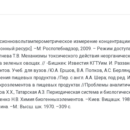
ерсионновольтамперометрическое измерение концентрации
ный ресурс]. –М: Роспотебнадзор, 2009. – Режим доступа: 
летнева Т.В. Механизмы токсического действия неорганическ
в зеленых овощах. // -Бишкек: Известия КГТУим. И. Раззаков
. Учеб. для вузов /Ю.А. Ершов, В.А. Попков, А.С. Берлянд 
нения пищевых продуктов /Пер. с англ. А.А. Шера; под ред. И
микроэлементов в пищевых продуктах //Проблемы аналити
имов Х.Х., Татарская А.З. Периодическая система и биологич
авленко Н.В. Химия биогенныхэлементов. –Киев: Вищашк. 1984
а. –М.: Высш. шк. 1970. –309 с.