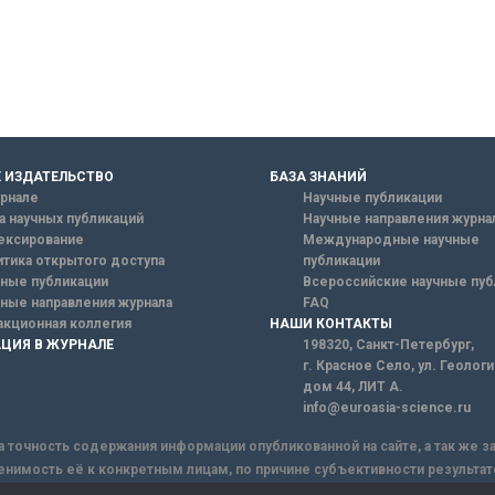
 ИЗДАТЕЛЬСТВО
БАЗА ЗНАНИЙ
рнале
Научные публикации
а научных публикаций
Научные направления журна
ексирование
Международные научные
тика открытого доступа
публикации
ные публикации
Всероссийские научные пуб
ные направления журнала
FAQ
кционная коллегия
НАШИ КОНТАКТЫ
ЦИЯ В ЖУРНАЛЕ
198320, Санкт-Петербург,
г. Красное Село, ул. Геолог
дом 44, ЛИТ А.
info@euroasia-science.ru
а точность содержания информации опубликованной на сайте, а так же 
енимость её к конкретным лицам, по причине субъективности результат
ы информации, Сайт не несет ответственности за информацию, присыла