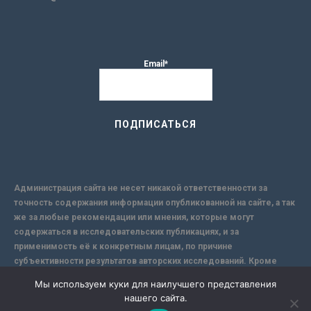
Email*
Администрация сайта не несет никакой ответственности за
точность содержания информации опубликованной на сайте, а так
же за любые рекомендации или мнения, которые могут
содержаться в исследовательских публикациях, и за
применимость её к конкретным лицам, по причине
субъективности результатов авторских исследований. Кроме
того, поскольку интернет не обеспечивает в полной мере
Мы используем куки для наилучшего представления
надежной защиты информации, Сайт не несет ответственности за
нашего сайта.
информацию, присылаемую через интернет.