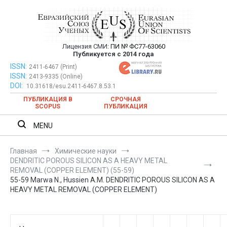
Перейти
к
содержимому
Лицензия СМИ:
ПИ № ФС77-63060
Евразийский Союз Ученых —
Публикуется с 2014 года
публикация научных статей в
ISSN:
Евразийский Союз Ученых — публикация научных статей в
2411-6467 (Print)
ISSN:
2413-9335 (Online)
ежемесячном научном журнале
ежемесячном научном журнале
DOI:
10.31618/esu.2411-6467.8.53.1
ПУБЛИКАЦИЯ В
СРОЧНАЯ
SCOPUS
ПУБЛИКАЦИЯ
MENU
Главная
Химические науки
DENDRITIC POROUS SILICON AS A HEAVY METAL
REMOVAL (COPPER ELEMENT) (55-59)
55-59 Marwa N., Hussien A.M. DENDRITIC POROUS SILICON AS A
HEAVY METAL REMOVAL (COPPER ELEMENT)