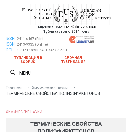
Перейти
к
содержимому
Лицензия СМИ:
ПИ № ФС77-63060
Евразийский Союз Ученых —
Публикуется с 2014 года
публикация научных статей в
ISSN:
Евразийский Союз Ученых — публикация научных статей в
2411-6467 (Print)
ISSN:
2413-9335 (Online)
ежемесячном научном журнале
ежемесячном научном журнале
DOI:
10.31618/esu.2411-6467.8.53.1
ПУБЛИКАЦИЯ В
СРОЧНАЯ
SCOPUS
ПУБЛИКАЦИЯ
MENU
Главная
Химические науки
ТЕРМИЧЕСКИЕ СВОЙСТВА ПОЛИЭФИРКЕТОНОВ
ХИМИЧЕСКИЕ НАУКИ
ТЕРМИЧЕСКИЕ СВОЙСТВА
ПОЛИЭФИРКЕТОНОВ