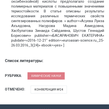
оксибензойной) кислоты предполагало создание
полимерных материалов с повышенными значениями
термостойкости. В статье описаны результаты
исследования различных термических свойств
синтезированных полиэфиров. » author=»Асуева Луиза
Ахъядовна, Насурова Мадина Ахмедовна,
Хасбулатова Зинаида Сайдаевна, Шустов Геннадий
Борисович» publisher=»БАСАРАНОВИЧ ЕКАТЕРИНА»
pubdate=»2016-12-21″ edition=»euroasian-science.ru_25-
26.03.2016_3(24)» ebook=»yes» ]
Список литературы:
РУБРИКА:
ХИМИЧЕСКИЕ НАУКИ
ОТМЕЧЕНО:
КОНФЕРЕНЦИЯ №24