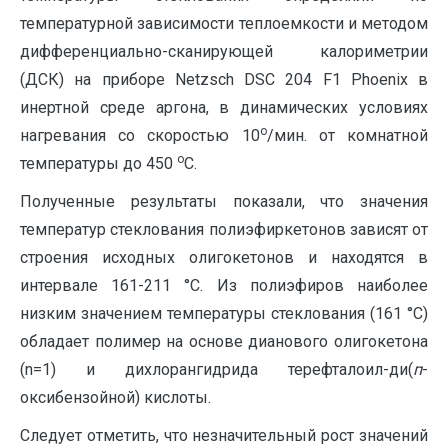
температурной зависимости теплоемкости и методом
дифференциально-сканирующей калориметрии
(ДСК) на приборе Netzsch DSC 204 F1 Phoenix в
инертной среде аргона, в динамических условиях
о
нагревания со скоростью 10
/мин. от комнатной
о
температуры до 450
С.
Полученные результаты показали, что значения
температур стеклования полиэфиркетонов зависят от
строения исходных олигокетонов и находятся в
интервале 161-211 °С. Из полиэфиров наиболее
низким значением температуры стеклования (161 °С)
обладает полимер на основе дианового олигокетона
(n=1) и дихлорангидрида терефталоил-ди(
п
-
оксибензойной) кислоты.
Следует отметить, что незначительный рост значений