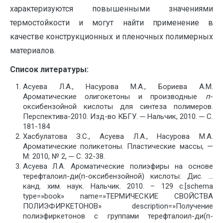
характеризуются повышенными значениями
термостойкости и могут найти применение в
качестве конструкционных и пленочных полимерных
материалов.
Список литературы:
Асуева Л.А., Насурова М.А., Бориева А.М.
Ароматические олигокетоны и производные
п
-
оксибензойной кислоты для синтеза полимеров.
Перспектива-2010. Изд-во КБГУ. ─ Нальчик, 2010. ─ С.
181-184
Хасбулатова З.С., Асуева Л.А., Насурова М.А.
Ароматические поликетоны. Пластические массы, —
М: 2010, № 2, ─ С. 32-38.
Асуева Л.А. Ароматические полиэфиры на основе
терефталоил-ди(п-оксибензойной) кислоты: Дис. …
канд. хим. наук. Нальчик. 2010. – 129 с.[schema
type=»book» name=»ТЕРМИЧЕСКИЕ СВОЙСТВА
ПОЛИЭФИРКЕТОНОВ» description=»Получение
полиэфиркетонов с группами терефталоил-ди(п-