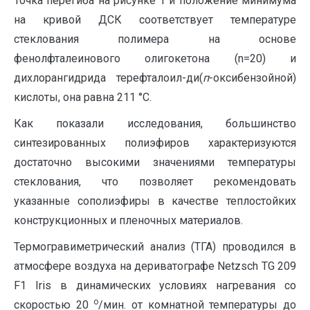
Точка перегиба на рисунке 1 и положение минимума
на кривой ДСК соответствует температуре
стеклования полимера на основе
фенолфталеинового олигокетона (n=20) и
дихлорангидрида терефталоил-ди(
п
-оксибензойной)
кислоты, она равна 211 °С.
Как показали исследования, большинство
синтезированных полиэфиров характеризуются
достаточно высокими значениями температуры
стеклования, что позволяет рекомендовать
указанные сополиэфиры в качестве теплостойких
конструкционных и пленочных материалов.
Термогравиметрический анализ (ТГА) проводился в
атмосфере воздуха на дериватографе Netzsch TG 209
F1 Iris в динамических условиях нагревания со
о
скоростью 20
/мин. от комнатной температуры до