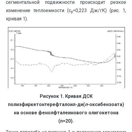
сегментальной подвижности происходит резкое
изменение теплоемкости (с
=0,223 Дж/гК) (рис. 1,
р
кривая 1).
Рисунок 1. Кривая ДСК
полиэфиркетонтерефталоил-ди(
п
-оксибензоата)
на основе фенолфталеинового олигокетона
(n=20).