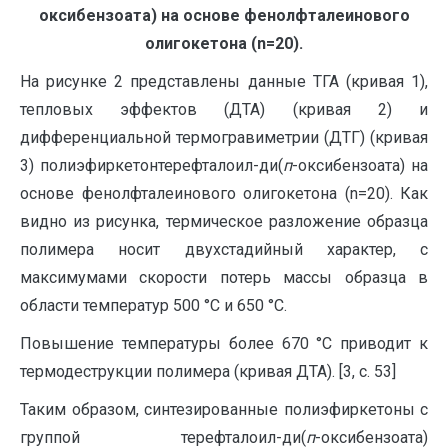
оксибензоата) на основе фенолфталеинового
олигокетона (n=20).
На рисунке 2 представлены данные ТГА (кривая 1),
тепловых эффектов (ДТА) (кривая 2) и
дифференциальной термогравиметрии (ДТГ) (кривая
3) полиэфиркетонтерефталоил-ди(
п
-оксибензоата) на
основе фенолфталеинового олигокетона (n=20). Как
видно из рисунка, термическое разложение образца
полимера носит двухстадийный характер, с
максимумами скорости потерь массы образца в
области температур 500 °С и 650 °С.
Повышение температуры более 670 °С приводит к
термодеструкции полимера (кривая ДТА). [3, c. 53]
Таким образом, синтезированные полиэфиркетоны с
группой терефталоил-ди(
п
-оксибензоата)