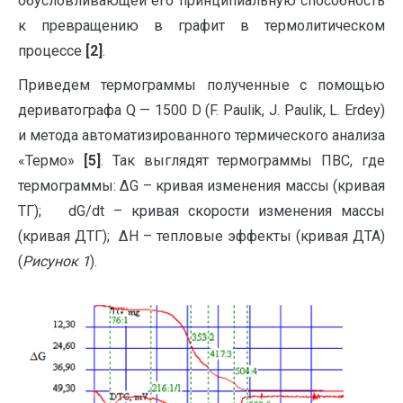
обусловливающей его принципиальную способность
к превращению в графит в термолитическом
процессе
[2]
.
Приведем термограммы полученные с помощью
дериватографа Q — 1500 D (F. Paulik, J. Paulik, L. Erdey)
и метода автоматизированного термического анализа
«Термо»
[5]
. Так выглядят термограммы ПВС, где
термограммы: ΔG – кривая изменения массы (кривая
ТГ); dG/dt – кривая скорости изменения массы
(кривая ДТГ); ΔН – тепловые эффекты (кривая ДТА)
(
Рисунок 1
).