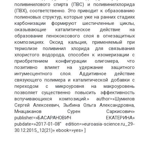
поливинилового спирта (ПВС) и поливинилхлорида
(ПВХ), соответственно. Это приводит к образованию
полиеновых структур, которые уже на ранних стадиях
карбонизации формируют шестичленные циклы,
оказывающие каталитическое действие на
образование пенококсового слоя в огнезащитных
композициях. Оксид кальция, применяемый при
термолизе поливинил хлорида для связывания
хлористого водорода, способен к изомеризации с
приобретением конфигурации олигомера, что
позитивно влияет на удержание защитного
интумесцентного слоя. Аддитивное действие
связующего полимера и каталитической добавки с
переходом с микроуровня на макроуровень
позволяет существенно повысить эффективность
вспучивающихся композиций.» author=»Шумилов
Сергей Алексеевич, Зыбина Ольга Александровна,
Мнацаканов Сурен Саркисович»
publisher=»БАСАРАНОВИЧ ЕКАТЕРИНА»
pubdate=»2017-01-08″ edition=»euroasia-science.ru_29-
30.12.2015_12(21)» ebook=»yes» ]