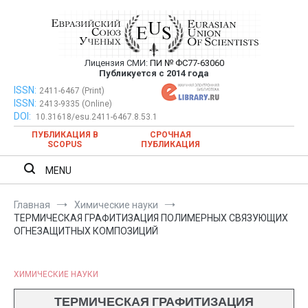
Перейти
к
содержимому
Лицензия СМИ:
ПИ № ФС77-63060
Евразийский Союз Ученых —
Публикуется с 2014 года
публикация научных статей в
ISSN:
Евразийский Союз Ученых — публикация научных статей в
2411-6467 (Print)
ISSN:
2413-9335 (Online)
ежемесячном научном журнале
ежемесячном научном журнале
DOI:
10.31618/esu.2411-6467.8.53.1
ПУБЛИКАЦИЯ В
СРОЧНАЯ
SCOPUS
ПУБЛИКАЦИЯ
MENU
Главная
Химические науки
ТЕРМИЧЕСКАЯ ГРАФИТИЗАЦИЯ ПОЛИМЕРНЫХ СВЯЗУЮЩИХ
ОГНЕЗАЩИТНЫХ КОМПОЗИЦИЙ
ХИМИЧЕСКИЕ НАУКИ
ТЕРМИЧЕСКАЯ ГРАФИТИЗАЦИЯ