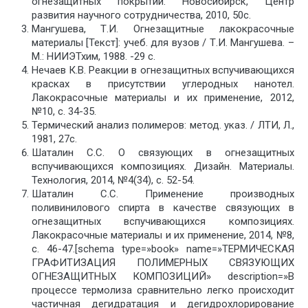
огнезащитных покрытий. Новосибирск, Центр
развития научного сотрудничества, 2010, 50с.
Мангушева, Т.И. Огнезащитные лакокрасочные
материалы [Текст]: учеб. для вузов / Т.И. Мангушева. –
М.: НИИЭТхим, 1988. -29 с.
Нечаев К.В. Реакции в огнезащитных вспучивающихся
красках в присутствии углеродных нанотел.
Лакокрасочные материалы и их применение, 2012,
№10, с. 34-35.
Термический анализ полимеров: метод. указ. / ЛТИ, Л.,
1981, 27с.
Шаталин С.С. О связующих в огнезащитных
вспучивающихся композициях. Дизайн. Материалы.
Технология, 2014, №4(34), c. 52-54.
Шаталин С.С. Применение производных
поливинилового спирта в качестве связующих в
огнезащитных вспучивающихся композициях.
Лакокрасочные материалы и их применение, 2014, №8,
с. 46-47.[schema type=»book» name=»ТЕРМИЧЕСКАЯ
ГРАФИТИЗАЦИЯ ПОЛИМЕРНЫХ СВЯЗУЮЩИХ
ОГНЕЗАЩИТНЫХ КОМПОЗИЦИЙ» description=»В
процессе термолиза сравнительно легко происходит
частичная дегидратация и дегидрохлорирование