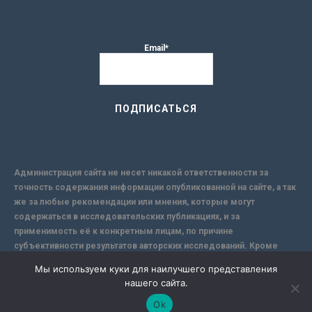
Email*
Администрация сайта не несет никакой ответственности за
точность содержания информации опубликованной на сайте, а так
же за любые рекомендации или мнения, которые могут
содержаться в исследовательских публикациях, и за
применимость её к конкретным лицам, по причине
субъективности результатов авторских исследований. Кроме
того, поскольку интернет не обеспечивает в полной мере
Мы используем куки для наилучшего представления
надежной защиты информации, Сайт не несет ответственности за
нашего сайта.
информацию, присылаемую через интернет.
Ok