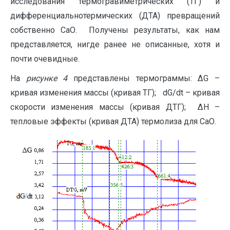
исследования термогравиметрических (ТГ) и
дифференциальнотермических (ДТА) превращений
собственно СаО. Получены результаты, как нам
представляется, нигде ранее не описанные, хотя и
почти очевидные.
На
рисунке 4
представлены термограммы: ΔG –
кривая изменения массы (кривая ТГ); dG/dt – кривая
скорости изменения массы (кривая ДТГ); ΔН –
тепловые эффекты (кривая ДТА) термолиза для СаО.