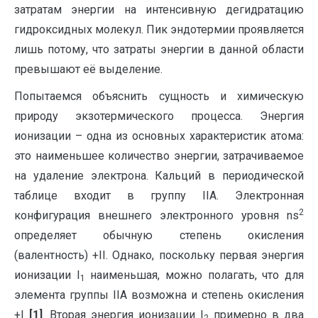
затратам энергии на интенсивную дегидратацию
гидроксидных молекул. Пик эндотермии проявляется
лишь потому, что затраты энергии в данной области
превышают её выделение.
Попытаемся объяснить сущность и химическую
природу экзотермического процесса. Энергия
ионизации – одна из основных характеристик атома:
это наименьшее количество энергии, затрачиваемое
на удаление электрона. Кальций в периодической
таблице входит в группу IIА. Электронная
2
конфигурация внешнего электронного уровня ns
определяет обычную степень окисления
(валентность) +II. Однако, поскольку первая энергия
ионизации I
наименьшая, можно полагать, что для
1
элемента группы IIА возможна и степень окисления
+I
[1]
. Вторая энергия ионизации I
примерно в два