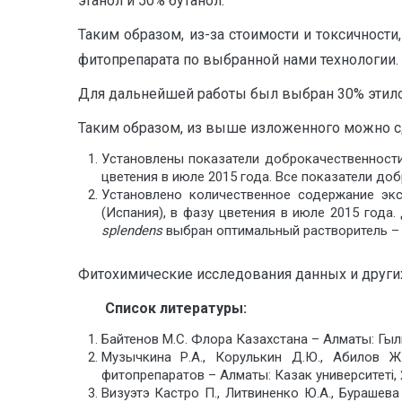
этанол и 50% бутанол.
Таким образом, из-за стоимости и токсичнос
фитопрепарата по выбранной нами технологии.
Для дальнейшей работы был выбран 30% этиловы
Таким образом, из выше изложенного можно 
Установлены показатели доброкачественност
цветения в июле 2015 года. Все показатели д
Установлено количественное содержание эк
(Испания), в фазу цветения в июле 2015 года
splendens
выбран оптимальный растворитель – 3
Фитохимические исследования данных и други
Список литературы:
Байтенов М.С. Флора Казахстана – Алматы: Гылым,
Музычкина Р.А., Корулькин Д.Ю., Абилов 
фитопрепаратов – Алматы: Казак университеті, 20
Визуэтэ Кастро П., Литвиненко Ю.А., Бураше