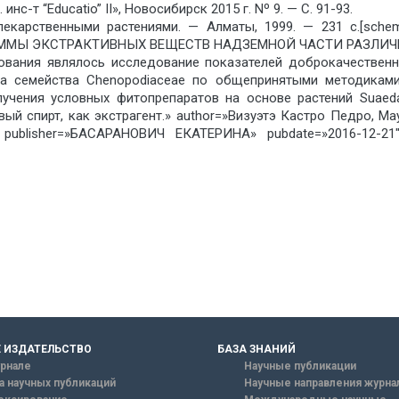
инс-т “Educatio” II», Новосибирск 2015 г. Nº 9. — С. 91-93.
 лекарственными растениями. — Алматы, 1999. — 231 с.[s
ММЫ ЭКСТРАКТИВНЫХ ВЕЩЕСТВ НАДЗЕМНОЙ ЧАСТИ РАЗЛИЧ
ования являлось исследование показателей доброкачествен
da семейства Chenopodiaceae по общепринятыми методиками
чения условных фитопрепаратов на основе растений Suaeda 
ый спирт, как экстрагент.» author=»Визуэтэ Кастро Педро, М
blisher=»БАСАРАНОВИЧ ЕКАТЕРИНА» pubdate=»2016-12-21″ edit
 ИЗДАТЕЛЬСТВО
БАЗА ЗНАНИЙ
рнале
Научные публикации
а научных публикаций
Научные направления журна