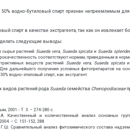
ти, 50% водно-бутиловый спирт признан непреемлимым для
й спирт в качестве экстрагента, так как он извлекает бо
сделать следующие выводы:
и сырья растений
Suaeda
vera
,
Suaeda
spicata
и
Suaeda
splende
оброкачественность соответствуют нормам, приведенным в норм
страктивных веществ растений
Suaeda
vera
,
Suaeda
spicata
. Для дальнейшего получения условных фитопрепаратов на ос
0% водно-этиловый спирт, как экстрагент.
х видов растений рода
Suaeda
семейства
Chenopodiaceae
п
 2001.- Т. 3. – 274-280 с.
Ж.А. Качественный и количественный анализ основных гру
04. – С. 151-152, 288.
ва Г.Ш. Сравнительный анализ фитохимического состава надзе