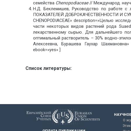
семейства
Chenopodiaceae
// Международ. науч. 
Н.Д. Беклемишев, Руководство по работе с
ПОКАЗАТЕЛЕЙ ДОБРОКАЧЕСТВЕННОСТИ И СУ
CHENOPODIACEAE» description=»Целью исслед
части некоторых видов растений рода Suae
лекарственному сырью. Для дальнейшего полу
оптимальный растворитель – 30% водно-этилов
Алексеевна, Бурашева Гаухар Шахмановна» pu
ebook=»yes» ]
Список литературы:
НАУЧНОЕ
О жу
Этик
ОПЛАТА ПУБЛИКАЦИИ