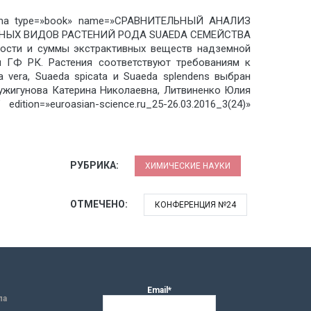
chema type=»book» name=»СРАВНИТЕЛЬНЫЙ АНАЛИЗ
НЫХ ВИДОВ РАСТЕНИЙ РОДА SUAEDA СЕМЕЙСТВА
ности и суммы экстрактивных веществ надземной
 ГФ РК. Растения соответствуют требованиям к
vera, Suaeda spicata и Suaeda splendens выбран
аужигунова Катерина Николаевна, Литвиненко Юлия
ion=»euroasian-science.ru_25-26.03.2016_3(24)»
РУБРИКА:
ХИМИЧЕСКИЕ НАУКИ
ОТМЕЧЕНО:
КОНФЕРЕНЦИЯ №24
Email*
ла