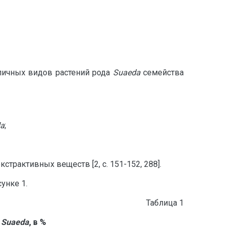
зличных видов растений рода
Suaeda
семейства
a
;
рактивных веществ [2, с. 151-152, 288].
унке 1.
Таблица 1
а
Suaeda
, в %