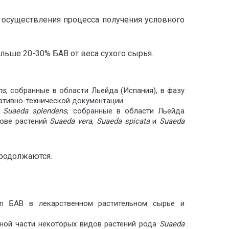
 осуществления процесса получения условного
льше 20-30% БАВ от веса сухого сырья.
ns
, собранные в области Льейда (Испания), в фазу
ативно-технической документации.
и
Suaeda
splendens
, собранные в области Льейда
нове растений
Suaeda
vera
,
Suaeda
spicata
и
Suaeda
родолжаются.
пп БАВ в лекарственном растительном сырье и
мной части некоторых видов растений рода
Suaeda