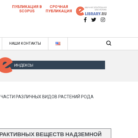
ПУБЛИКАЦИЯ В
СРОЧНАЯ
SCOPUS
ПУБЛИКАЦИЯ
 научных статей в ежемесячном научном
нале
ячном научном журнале
НАШИ КОНТАКТЫ
ИНДЕКСЫ
ЧАСТИ РАЗЛИЧНЫХ ВИДОВ РАСТЕНИЙ РОДА
ТРАКТИВНЫХ ВЕЩЕСТВ НАДЗЕМНОЙ