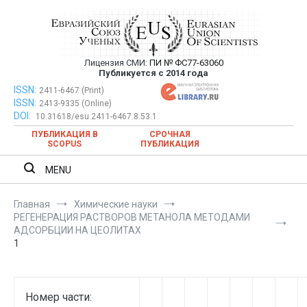
Перейти
к
содержимому
Лицензия СМИ:
ПИ № ФС77-63060
Евразийский Союз Ученых —
Публикуется с 2014 года
публикация научных статей в
ISSN:
Евразийский Союз Ученых — публикация научных статей в
2411-6467 (Print)
ISSN:
2413-9335 (Online)
ежемесячном научном журнале
ежемесячном научном журнале
DOI:
10.31618/esu.2411-6467.8.53.1
ПУБЛИКАЦИЯ В
СРОЧНАЯ
SCOPUS
ПУБЛИКАЦИЯ
MENU
Главная
Химические науки
РЕГЕНЕРАЦИЯ РАСТВОРОВ МЕТАНОЛА МЕТОДАМИ
АДСОРБЦИИ НА ЦЕОЛИТАХ
1
Номер части: