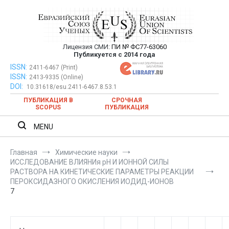
Перейти
к
содержимому
Лицензия СМИ:
ПИ № ФС77-63060
Евразийский Союз Ученых —
Публикуется с 2014 года
публикация научных статей в
ISSN:
Евразийский Союз Ученых — публикация научных статей в
2411-6467 (Print)
ISSN:
2413-9335 (Online)
ежемесячном научном журнале
ежемесячном научном журнале
DOI:
10.31618/esu.2411-6467.8.53.1
ПУБЛИКАЦИЯ В
СРОЧНАЯ
SCOPUS
ПУБЛИКАЦИЯ
MENU
Главная
Химические науки
ИССЛЕДОВАНИЕ ВЛИЯНИя рН И ИОННОЙ СИЛЫ
РАСТВОРА НА КИНЕТИЧЕСКИЕ ПАРАМЕТРЫ РЕАКЦИИ
ПЕРОКСИДАЗНОГО ОКИСЛЕНИЯ ИОДИД-ИОНОВ
7