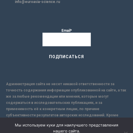
info@euroasia-science.ru
Email*
Администрация сайта не несет никакой ответственности за
точность содержания информации опубликованной на сайте, а так
же за любые рекомендации или мнения, которые могут
содержаться в исследовательских публикациях, и за
применимость её к конкретным лицам, по причине
субъективности результатов авторских исследований. Кроме
того, поскольку интернет не обеспечивает в полной мере
Мы используем куки для наилучшего представления
надежной защиты информации, Сайт не несет ответственности за
нашего сайта.