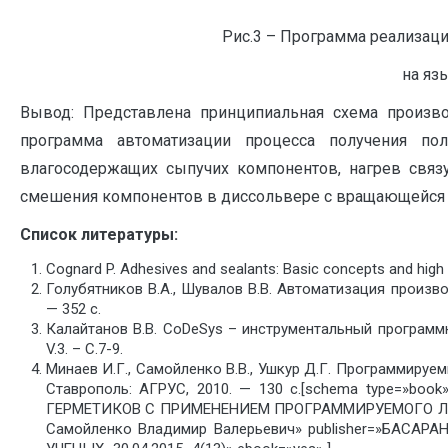
Рис.3 – Программа реализац
на яз
Вывод: Представлена принципиальная схема произво
программа автоматизации процесса получения по
влагосодержащих сыпучих компонентов, нагрев связ
смешения компонентов в диссольвере с вращающейся 
Список литературы:
C
ognard P. Adhesives and sealants: Basic concepts and high t
Голубятников В.А., Шувалов В.В. Автоматизация произв
— 352 с.
Калайтанов В.В. CoDeSys – инструментальный программ
V.3. – С.7-9.
Минаев И.Г., Самойленко В.В., Ушкур Д.Г. Программиру
Ставрополь: АГРУС, 2010. — 130 с.[schema type=
ГЕРМЕТИКОВ С ПРИМЕНЕНИЕМ ПРОГРАММИРУЕМОГО ЛОГИ
Самойленко Владимир Валерьевич» publisher=»БАСАРА