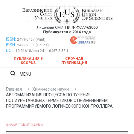
Перейти
к
содержимому
Лицензия СМИ:
ПИ № ФС77-63060
Евразийский Союз Ученых —
Публикуется с 2014 года
публикация научных статей в
ISSN:
Евразийский Союз Ученых — публикация научных статей в
2411-6467 (Print)
ISSN:
2413-9335 (Online)
ежемесячном научном журнале
ежемесячном научном журнале
DOI:
10.31618/esu.2411-6467.8.53.1
ПУБЛИКАЦИЯ В
СРОЧНАЯ
SCOPUS
ПУБЛИКАЦИЯ
MENU
Главная
Химические науки
АВТОМАТИЗАЦИЯ ПРОЦЕССА ПОЛУЧЕНИЯ
ПОЛИУРЕТАНОВЫХ ГЕРМЕТИКОВ С ПРИМЕНЕНИЕМ
ПРОГРАММИРУЕМОГО ЛОГИЧЕСКОГО КОНТРОЛЛЕРА
ХИМИЧЕСКИЕ НАУКИ