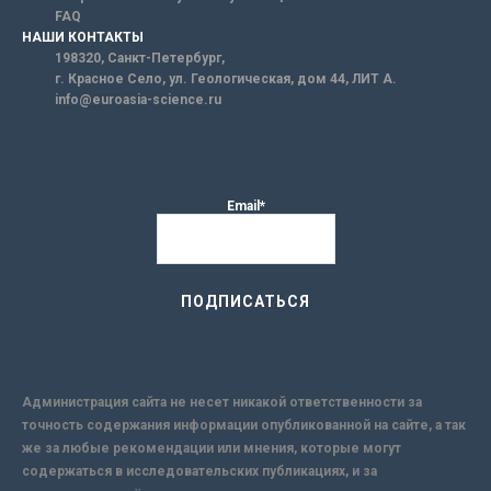
FAQ
НАШИ КОНТАКТЫ
198320, Санкт-Петербург,
г. Красное Село, ул. Геологическая, дом 44, ЛИТ А.
info@euroasia-science.ru
Email*
Администрация сайта не несет никакой ответственности за
точность содержания информации опубликованной на сайте, а так
же за любые рекомендации или мнения, которые могут
содержаться в исследовательских публикациях, и за