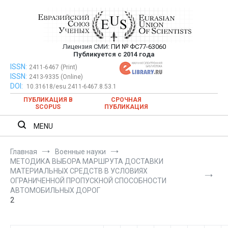
Перейти
к
содержимому
Лицензия СМИ:
ПИ № ФС77-63060
Евразийский Союз Ученых —
Публикуется с 2014 года
публикация научных статей в
ISSN:
Евразийский Союз Ученых — публикация научных статей в
2411-6467 (Print)
ISSN:
2413-9335 (Online)
ежемесячном научном журнале
ежемесячном научном журнале
DOI:
10.31618/esu.2411-6467.8.53.1
ПУБЛИКАЦИЯ В
СРОЧНАЯ
SCOPUS
ПУБЛИКАЦИЯ
MENU
Главная
Военные науки
МЕТОДИКА ВЫБОРА МАРШРУТА ДОСТАВКИ
МАТЕРИАЛЬНЫХ СРЕДСТВ В УСЛОВИЯХ
ОГРАНИЧЕННОЙ ПРОПУСКНОЙ СПОСОБНОСТИ
АВТОМОБИЛЬНЫХ ДОРОГ
2