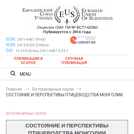
Перейти
к
содержимому
Лицензия СМИ:
ПИ № ФС77-63060
Евразийский Союз Ученых —
Публикуется с 2014 года
публикация научных статей в
ISSN:
Евразийский Союз Ученых — публикация научных статей в
2411-6467 (Print)
ISSN:
2413-9335 (Online)
ежемесячном научном журнале
ежемесячном научном журнале
DOI:
10.31618/esu.2411-6467.8.53.1
ПУБЛИКАЦИЯ В
СРОЧНАЯ
SCOPUS
ПУБЛИКАЦИЯ
MENU
Главная
Ветеринарные науки
СОСТОЯНИЕ И ПЕРСПЕКТИВЫ ПТИЦЕВОДСТВА МОНГОЛИИ
ВЕТЕРИНАРНЫЕ НАУКИ
СОСТОЯНИЕ И ПЕРСПЕКТИВЫ
ПТИЦЕВОДСТВА МОНГОЛИИ