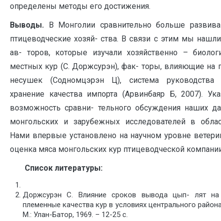
определены методы его достижения.
Выводы.
В Монголии сравнительно больше развива
птицеводческие хозяй- ства. В связи с этим мы нашл
ав- торов, которые изучали хозяйственно – биолог
местных кур (С. Доржсурэн), фак- торы, влияющие на 
несушек (Содномцэрэн Ц), система руководства
хранение качества импорта (Арвинбаяр Б, 2007). Ук
возможность сравни- тельного обсуждения наших д
монгольских и зарубежных исследователей в облас
Нами впервые установлено на научном уровне ветери
оценка мяса монгольских кур птицеводческой компании
Список литературы:
Доржсурэн С. Влияние сроков вывода цып- лят на
племенные качества кур в условиях центрального район
М.: Улан-Батор, 1969. – 12-25 с.