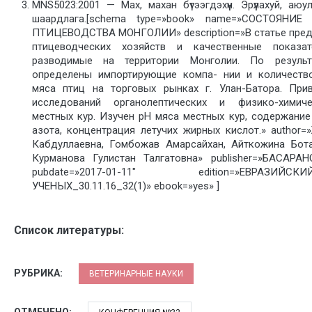
MNS5023:2001 — Мах, махан бүтээгдэхүүн. Эрүүлахуй, аюу
шаардлага.[schema type=»book» name=»СОСТОЯНИ
ПТИЦЕВОДСТВА МОНГОЛИИ» description=»В статье пред
птицеводческих хозяйств и качественные показа
разводимые на территории Монголии. По результ
определены импортирующие компа- нии и количеств
мяса птиц на торговых рынках г. Улан-Батора. При
исследований органолептических и физико-химиче
местных кур. Изучен рН мяса местных кур, содержани
азота, концентрация летучих жирных кислот.» author
Кабдуллаевна, Гомбожав Амарсайхан, Айткожина Бот
Курманова Гулистан Талгатовна» publisher=»БАСАР
pubdate=»2017-01-11″ edition=»ЕВРА
УЧЕНЫХ_30.11.16_32(1)» ebook=»yes» ]
Список литературы:
РУБРИКА:
ВЕТЕРИНАРНЫЕ НАУКИ
ОТМЕЧЕНО: