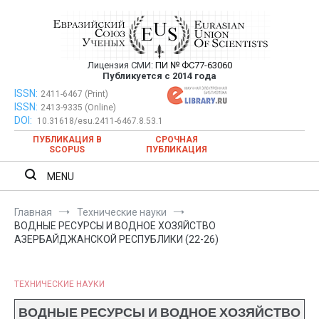
Перейти
к
содержимому
Лицензия СМИ:
ПИ № ФС77-63060
Евразийский Союз Ученых —
Публикуется с 2014 года
публикация научных статей в
ISSN:
Евразийский Союз Ученых — публикация научных статей в
2411-6467 (Print)
ISSN:
2413-9335 (Online)
ежемесячном научном журнале
ежемесячном научном журнале
DOI:
10.31618/esu.2411-6467.8.53.1
ПУБЛИКАЦИЯ В
СРОЧНАЯ
SCOPUS
ПУБЛИКАЦИЯ
MENU
Главная
Технические науки
ВОДНЫЕ РЕСУРСЫ И ВОДНОЕ ХОЗЯЙСТВО
АЗЕРБАЙДЖАНСКОЙ РЕСПУБЛИКИ (22-26)
ТЕХНИЧЕСКИЕ НАУКИ
ВОДНЫЕ РЕСУРСЫ И ВОДНОЕ ХОЗЯЙСТВО