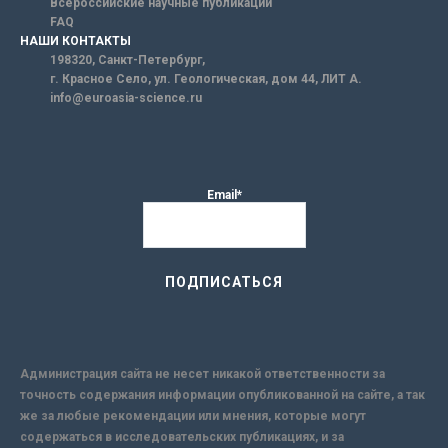
Всероссийские научные публикации
FAQ
НАШИ КОНТАКТЫ
198320, Санкт-Петербург,
г. Красное Село, ул. Геологическая, дом 44, ЛИТ А.
info@euroasia-science.ru
Email*
Администрация сайта не несет никакой ответственности за
точность содержания информации опубликованной на сайте, а так
же за любые рекомендации или мнения, которые могут
содержаться в исследовательских публикациях, и за