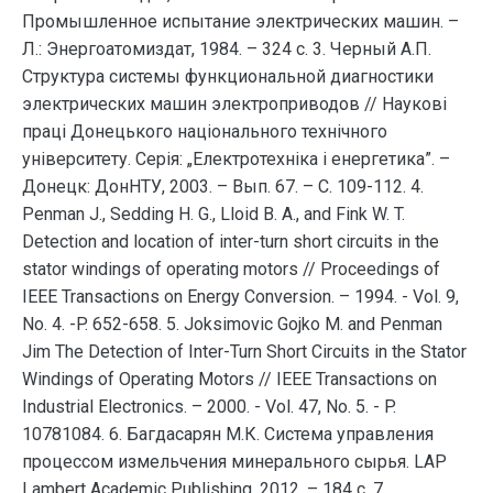
Промышленное испытание электpических машин. –
Л.: Энеpгоатомиздат, 1984. – 324 с. 3. Черный А.П.
Структура системы функциональной диагностики
электрических машин электроприводов // Наукові
праці Донецького національного технічного
університету. Серія: „Електротехніка і енергетика”. –
Донецк: ДонНТУ, 2003. – Вып. 67. – С. 109-112. 4.
Penman J., Sedding H. G., Lloid B. A., and Fink W. T.
Detection and location of inter-turn short circuits in the
stator windings of operating motors // Proceedings of
IEEE Transactions on Energy Conversion. – 1994. - Vol. 9,
No. 4. -P. 652-658. 5. Joksimovic Gojko M. and Penman
Jim The Detection of Inter-Turn Short Circuits in the Stator
Windings of Operating Motors // IEEE Transactions on
Industrial Electronics. – 2000. - Vol. 47, No. 5. - P.
10781084. 6. Багдасарян М.К. Система управления
процессом измельчения минерального сырья. LAP
Lambert Academic Publishing, 2012. – 184 с. 7.