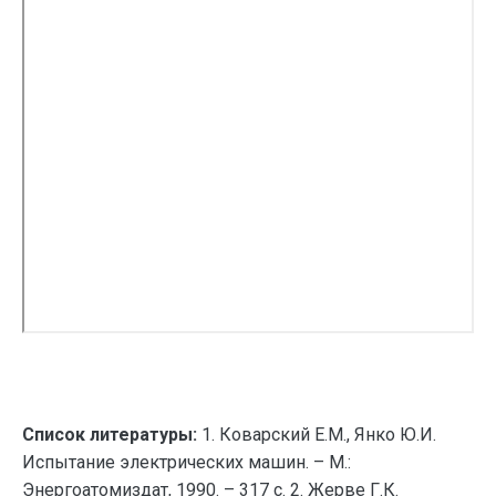
Список литературы:
1. Коваpский Е.М., Янко Ю.И.
Испытание электpических машин. – М.:
Энеpгоатомиздат, 1990. – 317 с. 2. Жеpве Г.К.