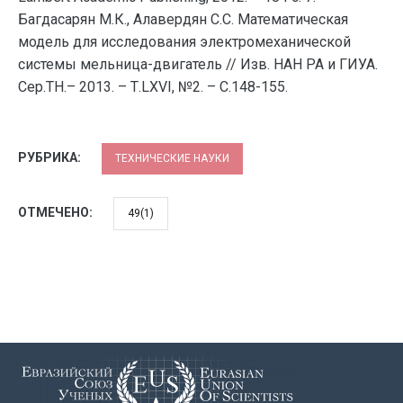
Багдасарян М.К., Алавердян С.С. Математическая
модель для исследования электромеханической
системы мельница-двигатель // Изв. НАН РА и ГИУА.
Сер.ТН.– 2013. – Т.LXVI, №2. – С.148-155.
РУБРИКА:
ТЕХНИЧЕСКИЕ НАУКИ
ОТМЕЧЕНО:
49(1)