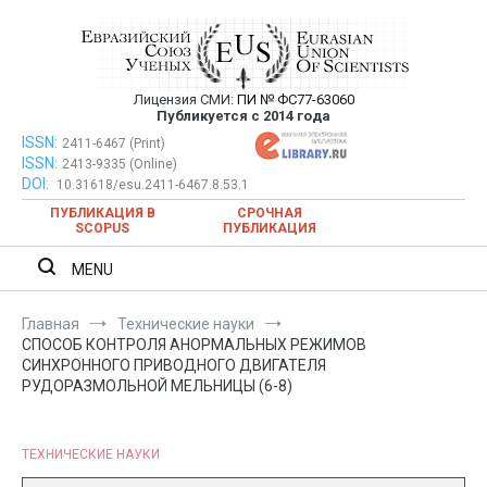
Перейти
к
содержимому
Лицензия СМИ:
ПИ № ФС77-63060
Евразийский Союз Ученых —
Публикуется с 2014 года
публикация научных статей в
ISSN:
Евразийский Союз Ученых — публикация научных статей в
2411-6467 (Print)
ISSN:
2413-9335 (Online)
ежемесячном научном журнале
ежемесячном научном журнале
DOI:
10.31618/esu.2411-6467.8.53.1
ПУБЛИКАЦИЯ В
СРОЧНАЯ
SCOPUS
ПУБЛИКАЦИЯ
MENU
Главная
Технические науки
СПОСОБ КОНТРОЛЯ АНОРМАЛЬНЫХ РЕЖИМОВ
СИНХРОННОГО ПРИВОДНОГО ДВИГАТЕЛЯ
РУДОРАЗМОЛЬНОЙ МЕЛЬНИЦЫ (6-8)
ТЕХНИЧЕСКИЕ НАУКИ