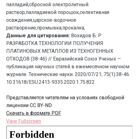
палладий,сбросной электролитный
раствор,палладиевой порошок,селективная
осаждения,царское-водочное
растворение,промывка,прокалка,
Данные для цитирования:
Вохидов Б. Р .
РАЗРАБОТКА ТЕХНОЛОГИИ ПОЛУЧЕНИЯ
ПЛАТИНОВЫХ МЕТАЛЛОВ ИЗ ТЕХНОГЕННЫХ
ОТХОДОВ (38-46) // Евразийский Союз Ученых —
публикация научных статей в ежемесячном научном
журнале. Технические науки. 2020/07/21; 75(1):38-46.
10.31618/ESU.2413-9335.2020.1.75.822
Представляется читателям на условиях свободной
лицензии CC BY-ND
Скачать в формате PDF
View Fullscreen
Перейти
к