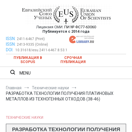
Перейти
к
содержимому
Лицензия СМИ:
ПИ № ФС77-63060
Евразийский Союз Ученых —
Публикуется с 2014 года
публикация научных статей в
ISSN:
Евразийский Союз Ученых — публикация научных статей в
2411-6467 (Print)
ISSN:
2413-9335 (Online)
ежемесячном научном журнале
ежемесячном научном журнале
DOI:
10.31618/esu.2411-6467.8.53.1
ПУБЛИКАЦИЯ В
СРОЧНАЯ
SCOPUS
ПУБЛИКАЦИЯ
MENU
Главная
Технические науки
РАЗРАБОТКА ТЕХНОЛОГИИ ПОЛУЧЕНИЯ ПЛАТИНОВЫХ
МЕТАЛЛОВ ИЗ ТЕХНОГЕННЫХ ОТХОДОВ (38-46)
ТЕХНИЧЕСКИЕ НАУКИ
РАЗРАБОТКА ТЕХНОЛОГИИ ПОЛУЧЕНИЯ