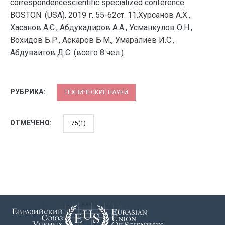
correspondencescientific specialized conference
BOSTON. (USA). 2019 г. 55-62ст. 11.Хурсанов А.Х.,
Хасанов А.С., Абдукадиров А.А., Усманкулов О.Н.,
Вохидов Б.Р., Аскаров Б.М., Умаралиев И.С.,
Абдуваитов Д.С. (всего 8 чел.).
РУБРИКА:
ТЕХНИЧЕСКИЕ НАУКИ
ОТМЕЧЕНО:
75(1)