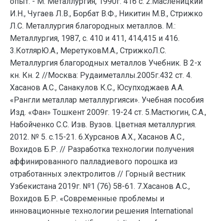
опыт. - М: Металлургия, 1990г. 416 с. 2.Масленицкий
И.Н., Чугаев Л.В., Борбат В.Ф., Никитин М.В., Стрижко
Л.С. Металлургия благородных металлов. М.:
Металлургия, 1987, с. 410 и 411, 414,415 и 416.
3.КотлярЮ.А., МеретуковМ.А., СтрижкоЛ.С.
Металлургия благородных металлов Учебник. В 2-х
кн. Кн. 2 //Москва: Рудаиметаллы.2005г.432 cт. 4.
Хасанов А.С., Санакулов К.С., Юсупходжаев А.А.
«Рангли металлар металлургияси». Учебная пособия
Изд. «Фан» Тошкент 2009г. 19-24 ст. 5.Мастюгин, С.А.,
Набойченко С.С. Изв. Вузов. Цветная металлургия.
2012. № 5. с.15-21. 6.Хурсанов А.Х., Хасанов А.С.,
Вохидов Б.Р. // Разработка технологии получения
аффинированного палладиевого порошка из
отработанных электролитов // Горный вестник
Узбекистана 2019г. №1 (76) 58-61. 7.Хасанов А.С.,
Вохидов Б.Р. «Современные проблемы и
инновационные технологии решения International